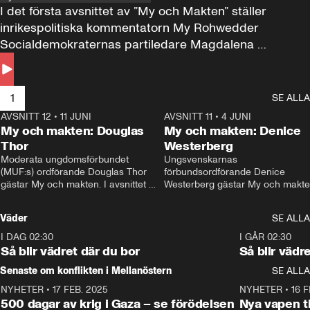
I det första avsnittet av ”My och Makten” ställer 
inrikespolitiska kommentatorn My Rohwedder 
Socialdemokraternas partiledare Magdalena 
Andersson till svars.
1
SE ALLA
AVSNITT 12
•
11 JUNI
26:27
AVSNITT 11
•
4 JUNI
2
My och makten: Douglas
My och makten: Denice
Thor
Westerberg
Moderata ungdomsförbundet 
Ungsvenskarnas 
(MUF:s) ordförande Douglas Thor 
förbundsordförande Denice 
gästar My och makten. I avsnittet 
Westerberg gästar My och makten.
diskuteras tonårsutvisningarna och 
avsnittet diskuteras migrationsfrå
hur Moderaterna ska locka väljare till 
och hur SD ska locka kvinnliga 
Väder
SE ALLA
valet i höst. 
väljare. 
I DAG 02:30
1:06
I GÅR 02:30
Så blir vädret där du bor
Så blir vädr
Senaste om konflikten i Mellanöstern
SE ALLA
NYHETER
•
17 FEB. 2025
0:45
NYHETER
•
16 F
500 dagar av krig i Gaza – se förödelsen
Nya vapen ti