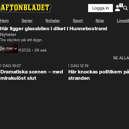
Logga in
Hem
Serier
Nyheter
Sport
Nöje
Livsstil
Här ligger glassbilen i diket i Hunnebostrand
Nyheter
Tre olyckor på ett dygn.

Se mer
Glassbilarna i Bohuslän har varit olycksdrabbade – nu tvingas GB ta till 
Nyheter
•
11.07.25
•
28 sek
krisdrag.
SE ALLA
I DAG 19:07
0:42
I DAG 12:19
Dramatiska scenen – med
Här knockas politikern p
mirakulöst slut
stranden