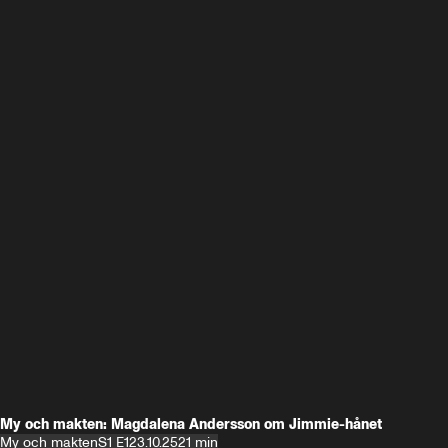
My och makten: Magdalena Andersson om Jimmie-hånet
My och makten
S1 E1
23.10.25
21 min