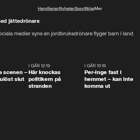
Hem
Serier
Nyheter
Sport
Nöje
Mer
Livsstil
ed jättedrönare
 sociala medier syns en jordbruksdrönare flyger barn i land.
0:42
I GÅR 12:19
0:45
I GÅR 10:16
1:2
a scenen –
Här knockas
Per-Inge fast i
löst slut
politikern på
hemmet – kan inte
stranden
komma ut