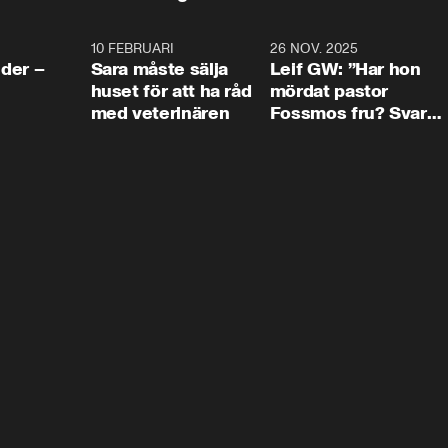
4:24
10 FEBRUARI
4:13
26 NOV. 2025
8:1
der –
Sara måste sälja
Leif GW: ”Har hon
huset för att ha råd
mördat pastor
med veterinären
Fossmos fru? Svar
nej.”