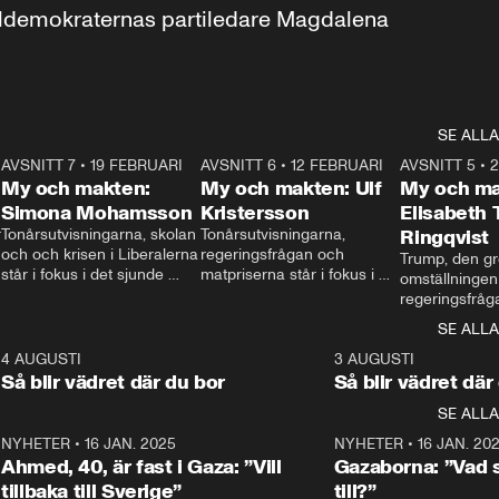
aldemokraternas partiledare Magdalena 
SE ALLA
7
AVSNITT 7
•
19 FEBRUARI
24:30
AVSNITT 6
•
12 FEBRUARI
27:30
AVSNITT 5
•
My och makten:
My och makten: Ulf
My och ma
Simona Mohamsson
Kristersson
Elisabeth
 
Tonårsutvisningarna, skolan 
Tonårsutvisningarna, 
Ringqvist
och och krisen i Liberalerna 
regeringsfrågan och 
Trump, den gr
står i fokus i det sjunde 
matpriserna står i fokus i 
omställningen
avsnittet av ”My och 
det sjätte avsnittet av ”My 
regeringsfråga
makten”. Se när 
och makten”. Se när 
centrum i det 
SE ALLA
Aftonbladets inrikespolitiska 
Aftonbladets inrikespolitiska 
avsnittet av ”
kommentator My 
kommentator My 
6
4 AUGUSTI
1:06
3 AUGUSTI
Makten”. Se nä
Rohwedder ställer 
Rohwedder ställer 
Så blir vädret där du bor
Så blir vädret där
Aftonbladets in
utbildnings- och 
statsminister Ulf Kristersson 
kommentator 
SE ALLA
integrationsminister Simona 
till svars.
Rohwedder stäl
Mohamsson till svars.
Centerpartiets
2
NYHETER
•
16 JAN. 2025
1:01
NYHETER
•
16 JAN. 20
Thand Ring till
Ahmed, 40, är fast i Gaza: ”Vill
Gazaborna: ”Vad s
tillbaka till Sverige”
till?”