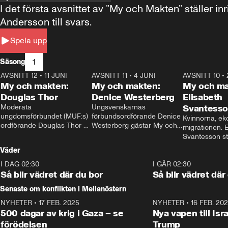
I det första avsnittet av ”My och Makten” ställe
Andersson till svars.
Spela upp
1
Säsong
AVSNITT 12
•
11 JUNI
26:27
AVSNITT 11
•
4 JUNI
23:40
AVSNITT 10
•
My och makten:
My och makten:
My och ma
Douglas Thor
Denice Westerberg
Elisabeth
Moderata 
Ungsvenskarnas 
Svantess
ungdomsförbundet (MUF:s) 
förbundsordförande Denice 
Kvinnorna, ek
ordförande Douglas Thor 
Westerberg gästar My och 
migrationen. E
gästar My och makten. I 
makten. I avsnittet 
Svantesson stäl
avsnittet diskuteras 
diskuteras migrationsfrågan 
när finansmini
Väder
tonårsutvisningarna och hur 
och hur SD ska locka 
Moderaterna ska locka 
kvinnliga väljare. 
I DAG 02:30
1:06
I GÅR 02:30
väljare till valet i höst. 
Så blir vädret där du bor
Så blir vädret där
Senaste om konflikten i Mellanöstern
NYHETER
•
17 FEB. 2025
0:45
NYHETER
•
16 FEB. 20
500 dagar av krig i Gaza – se
Nya vapen till Isr
förödelsen
Trump