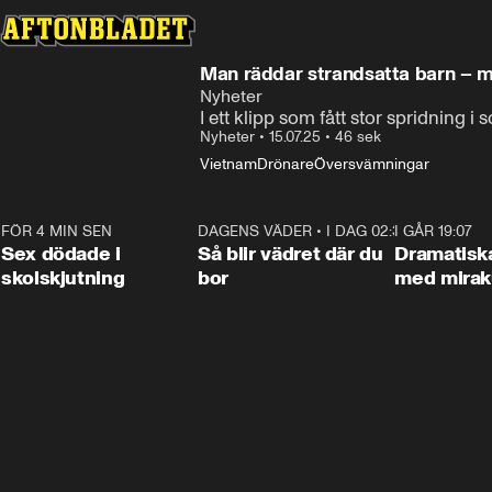
Man räddar strandsatta barn – m
Nyheter
I ett klipp som fått stor spridning i
Nyheter
•
15.07.25
•
46 sek
Vietnam
Drönare
Översvämningar
FÖR 4 MIN SEN
0:35
DAGENS VÄDER
•
I DAG 02:30
1:06
I GÅR 19:07
Sex dödade i
Så blir vädret där du
Dramatisk
skolskjutning
bor
med miraku