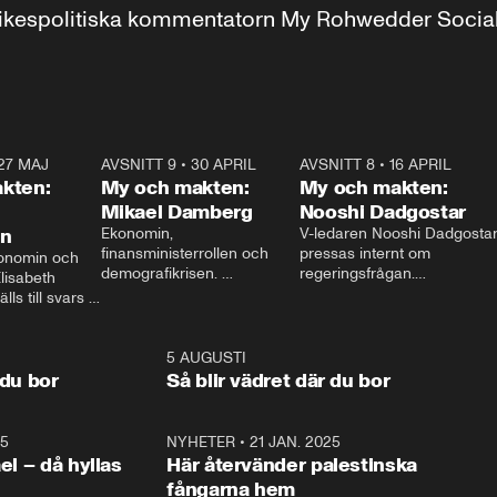
r inrikespolitiska kommentatorn My Rohwedder Soci
27 MAJ
3:51
AVSNITT 9
•
30 APRIL
24:00
AVSNITT 8
•
16 APRIL
25:1
kten:
My och makten:
My och makten:
Mikael Damberg
Nooshi Dadgostar
on
Ekonomin, 
V-ledaren Nooshi Dadgostar
finansministerrollen och 
pressas internt om 
onomin och 
demografikrisen. 
regeringsfrågan.

lisabeth 
Oppositionen ställs till svars 
I Aftonbladets 
ls till svars 
när Socialdemokraternas 
partiledarutfrågning ”My 
stern gästar 
Mikael Damberg gästar My 
och Makten” sätter hon ner 
My och Makten. 
och Makten. 
foten mot kritikerna:

1:06
5 AUGUSTI
1:0
– Vi ställer upp i val. Ska vi 
 du bor
Så blir vädret där du bor
vara med så sitter vi förstås 
25
1:22
NYHETER
•
21 JAN. 2025
0:5
ael – då hyllas
Här återvänder palestinska
fångarna hem