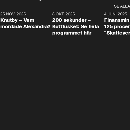
SE ALLA
3
25 NOV. 2025
31:05
8 OKT. 2025
4:29
4 JUNI 2025
Knutby – Vem
200 sekunder –
Finansmin
mördade Alexandra?
Köttfusket: Se hela
125 procent
programmet här
"Skattever
viktig uppg