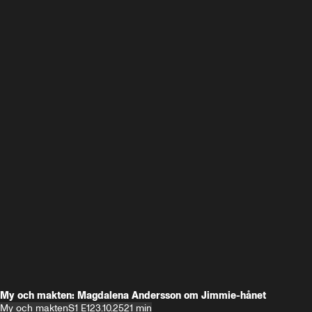
My och makten: Magdalena Andersson om Jimmie-hånet
My och makten
S1 E1
23.10.25
21 min