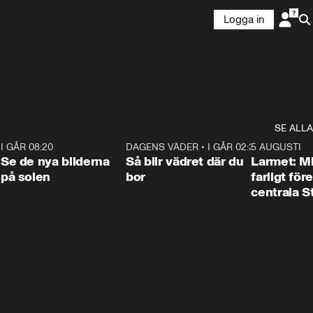
Logga in
SE ALLA
6
I GÅR 08:20
0:31
DAGENS VÄDER
•
I GÅR 02:30
1:06
5 AUGUSTI
Se de nya bilderna
Så blir vädret där du
Larmet: M
på solen
bor
farligt för
centrala 