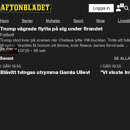
Logga in
Hem
Serier
Nyheter
Sport
Nöje
Livsstil
Trump vägrade flytta på sig under firandet
Fotboll
Trump stod kvar på scenen när Chelsea lyfte VM-bucklan. Trots att folk 
till synes försökte få honom att lämna, trots Reece James förvirrade 
Se mer
blick och trots spridda burop från läktarna.
Fotboll
•
14.07.25
•
38 sek
Senast
SE ALLA
I GÅR 19:55
0:29
I GÅR 19:55
Blåvitt tvingas utrymma Gamla Ullevi
”Vi visste 