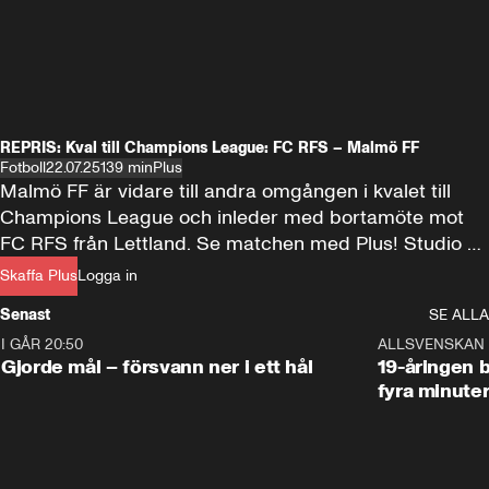
REPRIS: Kval till Champions League: FC RFS – Malmö FF
Fotboll
22.07.25
139 min
Plus
Malmö FF är vidare till andra omgången i kvalet till 
Champions League och inleder med bortamöte mot 
FC RFS från Lettland. Se matchen med Plus! Studio 
från 18.45 med Daniel "Disco" Kristoffersson och Malin 
Skaffa Plus
Logga in
Wahlberg. Kommentator: Makoto Asahara. Avspark 
Senast
SE ALLA
19.00.
I GÅR 20:50
0:31
ALLSVENSKAN
Gjorde mål – försvann ner i ett hål
19-åringen b
fyra minute