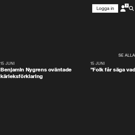
Logga in
n
SE ALLA
9
15 JUNI
0:22
15 JUNI
Benjamin Nygrens oväntade
”Folk får säga vad
kärleksförklaring