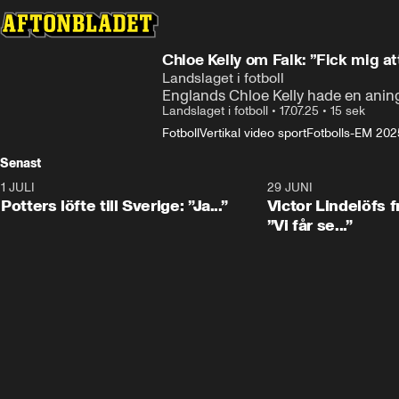
Chloe Kelly om Falk: ”Fick mig at
Landslaget i fotboll
Englands Chloe Kelly hade en aning
Landslaget i fotboll
•
17.07.25
•
15 sek
Fotboll
Vertikal video sport
Fotbolls-EM 202
Senast
1 JULI
0:30
29 JUNI
Potters löfte till Sverige: ”Ja...”
Victor Lindelöfs f
”Vi får se...”