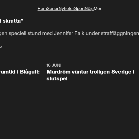
Hem
Serier
Nyheter
Sport
Nöje
Mer
Livsstil
t skratta”
en speciell stund med Jennifer Falk under straffläggninge
5
0:24
16 JUNI
0:2
ramtid i Blågult:
Mardröm väntar troligen Sverige i
slutspel