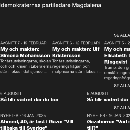
aldemokraternas partiledare Magdalena 
SE ALLA
7
AVSNITT 7
•
19 FEBRUARI
24:30
AVSNITT 6
•
12 FEBRUARI
27:30
AVSNITT 5
•
My och makten:
My och makten: Ulf
My och ma
Simona Mohamsson
Kristersson
Elisabeth
 
Tonårsutvisningarna, skolan 
Tonårsutvisningarna, 
Ringqvist
och och krisen i Liberalerna 
regeringsfrågan och 
Trump, den gr
står i fokus i det sjunde 
matpriserna står i fokus i 
omställningen
avsnittet av ”My och 
det sjätte avsnittet av ”My 
regeringsfråga
makten”. Se när 
och makten”. Se när 
centrum i det 
SE ALLA
Aftonbladets inrikespolitiska 
Aftonbladets inrikespolitiska 
avsnittet av ”
kommentator My 
kommentator My 
6
6 AUGUSTI
1:06
5 AUGUSTI
Makten”. Se nä
Rohwedder ställer 
Rohwedder ställer 
Så blir vädret där du bor
Så blir vädret där
Aftonbladets in
utbildnings- och 
statsminister Ulf Kristersson 
kommentator 
SE ALLA
integrationsminister Simona 
till svars.
Rohwedder stäl
Mohamsson till svars.
Centerpartiets
2
NYHETER
•
16 JAN. 2025
1:01
NYHETER
•
16 JAN. 20
Thand Ring till
Ahmed, 40, är fast i Gaza: ”Vill
Gazaborna: ”Vad s
tillbaka till Sverige”
till?”