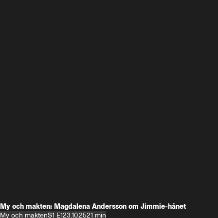
My och makten: Magdalena Andersson om Jimmie-hånet
My och makten
S1 E1
23.10.25
21 min