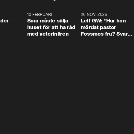
4:24
10 FEBRUARI
4:13
26 NOV. 2025
8:1
der –
Sara måste sälja
Leif GW: ”Har hon
huset för att ha råd
mördat pastor
med veterinären
Fossmos fru? Svar
nej.”