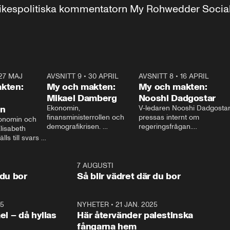
r inrikespolitiska kommentatorn My Rohwedder Soci
27 MAJ
3:51
AVSNITT 9
•
30 APRIL
24:00
AVSNITT 8
•
16 APRIL
25:1
kten:
My och makten:
My och makten:
Mikael Damberg
Nooshi Dadgostar
on
Ekonomin, 
V-ledaren Nooshi Dadgostar
finansministerrollen och 
pressas internt om 
onomin och 
demografikrisen. 
regeringsfrågan.

lisabeth 
Oppositionen ställs till svars 
I Aftonbladets 
ls till svars 
när Socialdemokraternas 
partiledarutfrågning ”My 
stern gästar 
Mikael Damberg gästar My 
och Makten” sätter hon ner 
My och Makten. 
och Makten. 
foten mot kritikerna:

1:06
7 AUGUSTI
1:0
– Vi ställer upp i val. Ska vi 
 du bor
Så blir vädret där du bor
vara med så sitter vi förstås 
25
1:22
NYHETER
•
21 JAN. 2025
0:5
ael – då hyllas
Här återvänder palestinska
fångarna hem