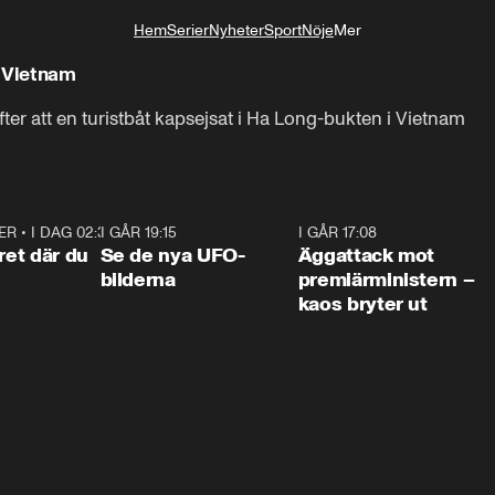
Hem
Serier
Nyheter
Sport
Nöje
Mer
Livsstil
i Vietnam
er att en turistbåt kapsejsat i Ha Long-bukten i Vietnam
ER
•
I DAG 02:30
1:06
I GÅR 19:15
0:36
I GÅR 17:08
0:3
ret där du
Se de nya UFO-
Äggattack mot
bilderna
premiärministern –
kaos bryter ut