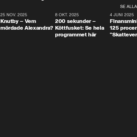
SE ALLA
3
25 NOV. 2025
31:05
8 OKT. 2025
4:29
4 JUNI 2025
Knutby – Vem
200 sekunder –
Finansmin
mördade Alexandra?
Köttfusket: Se hela
125 procent
programmet här
"Skattever
viktig uppg