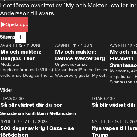
I det första avsnittet av ”My och Makten” ställe
Andersson till svars.
Spela upp
1
Säsong
AVSNITT 12
•
11 JUNI
26:27
AVSNITT 11
•
4 JUNI
23:40
AVSNITT 10
•
My och makten:
My och makten:
My och ma
Douglas Thor
Denice Westerberg
Elisabeth
Moderata 
Ungsvenskarnas 
Svantess
ungdomsförbundet (MUF:s) 
förbundsordförande Denice 
Kvinnorna, ek
ordförande Douglas Thor 
Westerberg gästar My och 
migrationen. E
gästar My och makten. I 
makten. I avsnittet 
Svantesson stäl
avsnittet diskuteras 
diskuteras migrationsfrågan 
när finansmini
Väder
tonårsutvisningarna och hur 
och hur SD ska locka 
Moderaterna ska locka 
kvinnliga väljare. 
I DAG 02:30
1:06
I GÅR 02:30
väljare till valet i höst. 
Så blir vädret där du bor
Så blir vädret där
Senaste om konflikten i Mellanöstern
NYHETER
•
17 FEB. 2025
0:45
NYHETER
•
16 FEB. 20
500 dagar av krig i Gaza – se
Nya vapen till Isr
förödelsen
Trump