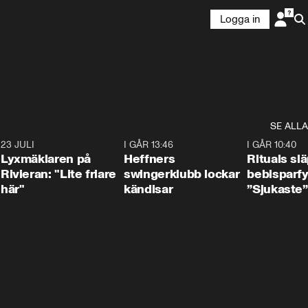
Logga in
SE ALLA
7
23 JULI
2:02
I GÅR 13:46
0:55
I GÅR 10:40
Lyxmäklaren på
Heffners
Rituals sl
Rivieran: "Lite friare
swingerklubb lockar
bebisparf
här"
kändisar
”Sjukaste”