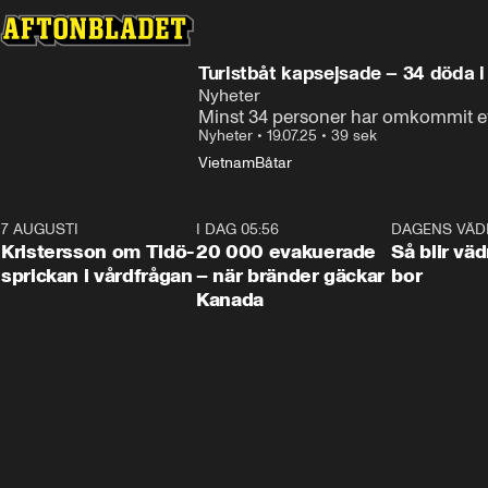
Turistbåt kapsejsade – 34 döda 
Nyheter
Minst 34 personer har omkommit eft
Nyheter
•
19.07.25
•
39 sek
Vietnam
Båtar
7 AUGUSTI
0:42
I DAG 05:56
0:38
DAGENS VÄD
Kristersson om Tidö-
20 000 evakuerade
Så blir väd
sprickan i vårdfrågan
– när bränder gäckar
bor
Kanada