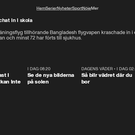
Hem
Serier
Nyheter
Sport
Nöje
Mer
Livsstil
hat in i skola
äningsflyg tillhörande Bangladesh flygvapen kraschade in i 
 och minst 72 har förts till sjukhus.
1:26
I DAG 08:20
0:31
DAGENS VÄDER
•
I DAG 02
1:0
st i
Se de nya bilderna
Så blir vädret där du
kan inte
på solen
bor