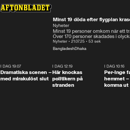
Minst 19 döda efter flygplan krasc
Nyheter
Minst 19 personer omkom när ett tr
Över 170 personer skadades i olyckan
Nyheter
•
21.07.25
•
53 sek
Bangladesh
Dhaka
I DAG 19:07
0:42
I DAG 12:19
0:45
I DAG 10:16
Dramatiska scenen –
Här knockas
Per-Inge fa
med mirakulöst slut
politikern på
hemmet – 
stranden
komma ut