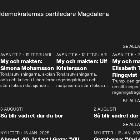
aldemokraternas partiledare Magdalena 
SE ALLA
7
AVSNITT 7
•
19 FEBRUARI
24:30
AVSNITT 6
•
12 FEBRUARI
27:30
AVSNITT 5
•
My och makten:
My och makten: Ulf
My och ma
Simona Mohamsson
Kristersson
Elisabeth
 
Tonårsutvisningarna, skolan 
Tonårsutvisningarna, 
Ringqvist
och och krisen i Liberalerna 
regeringsfrågan och 
Trump, den gr
står i fokus i det sjunde 
matpriserna står i fokus i 
omställningen
avsnittet av ”My och 
det sjätte avsnittet av ”My 
regeringsfråga
makten”. Se när 
och makten”. Se när 
centrum i det 
SE ALLA
Aftonbladets inrikespolitiska 
Aftonbladets inrikespolitiska 
avsnittet av ”
kommentator My 
kommentator My 
6
3 AUGUSTI
1:06
2 AUGUSTI
Makten”. Se nä
Rohwedder ställer 
Rohwedder ställer 
Så blir vädret där du bor
Så blir vädret där
Aftonbladets in
utbildnings- och 
statsminister Ulf Kristersson 
kommentator 
SE ALLA
integrationsminister Simona 
till svars.
Rohwedder stäl
Mohamsson till svars.
Centerpartiets
2
NYHETER
•
16 JAN. 2025
1:01
NYHETER
•
16 JAN. 20
Thand Ring till
Ahmed, 40, är fast i Gaza: ”Vill
Gazaborna: ”Vad s