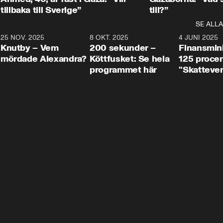
tillbaka till Sverige”
till?”
SE ALLA
3
25 NOV. 2025
31:05
8 OKT. 2025
4:29
4 JUNI 2025
Knutby – Vem
200 sekunder –
Finansmin
mördade Alexandra?
Köttfusket: Se hela
125 procent
programmet här
"Skattever
viktig uppg