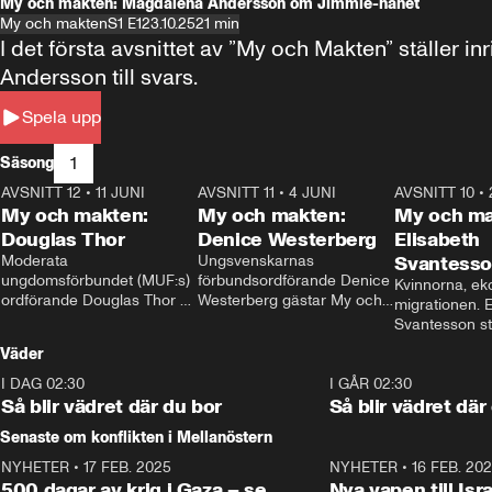
My och makten: Magdalena Andersson om Jimmie-hånet
My och makten
S1 E1
23.10.25
21 min
I det första avsnittet av ”My och Makten” ställe
Andersson till svars.
Spela upp
1
Säsong
AVSNITT 12
•
11 JUNI
26:27
AVSNITT 11
•
4 JUNI
23:40
AVSNITT 10
•
My och makten:
My och makten:
My och ma
Douglas Thor
Denice Westerberg
Elisabeth
Moderata 
Ungsvenskarnas 
Svantess
ungdomsförbundet (MUF:s) 
förbundsordförande Denice 
Kvinnorna, ek
ordförande Douglas Thor 
Westerberg gästar My och 
migrationen. E
gästar My och makten. I 
makten. I avsnittet 
Svantesson stäl
avsnittet diskuteras 
diskuteras migrationsfrågan 
när finansmini
Väder
tonårsutvisningarna och hur 
och hur SD ska locka 
Moderaterna ska locka 
kvinnliga väljare. 
I DAG 02:30
1:06
I GÅR 02:30
väljare till valet i höst. 
Så blir vädret där du bor
Så blir vädret där
Senaste om konflikten i Mellanöstern
NYHETER
•
17 FEB. 2025
0:45
NYHETER
•
16 FEB. 20
500 dagar av krig i Gaza – se
Nya vapen till Isr