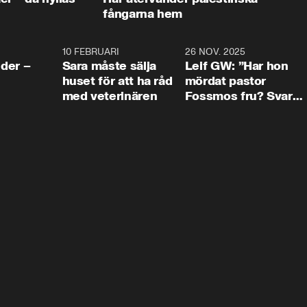
fångarna hem
4:24
10 FEBRUARI
4:13
26 NOV. 2025
8:1
der –
Sara måste sälja
Leif GW: ”Har hon
huset för att ha råd
mördat pastor
med veterinären
Fossmos fru? Svar
nej.”