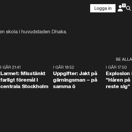
Logga in
en skola i huvudstaden Dhaka. 
SE ALLA
:30
6
I GÅR 21:41
0:35
I GÅR 18:52
0:33
I GÅR 17:50
Larmet: Misstänkt
Uppgifter: Jakt på
Explosion 
farligt föremål i
gärningsman – på
”Håren på
centrala Stockholm
samma ö
reste sig”