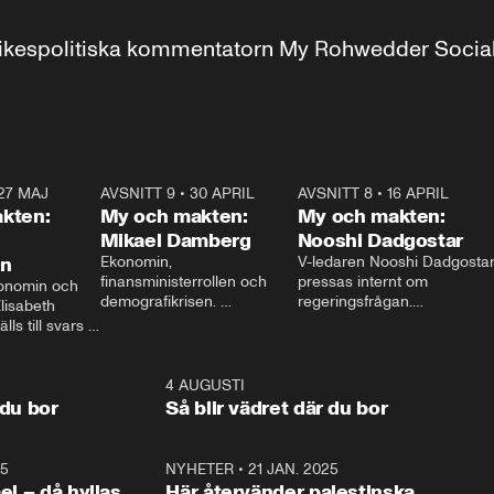
r inrikespolitiska kommentatorn My Rohwedder Soci
27 MAJ
3:51
AVSNITT 9
•
30 APRIL
24:00
AVSNITT 8
•
16 APRIL
25:1
kten:
My och makten:
My och makten:
Mikael Damberg
Nooshi Dadgostar
on
Ekonomin, 
V-ledaren Nooshi Dadgostar
finansministerrollen och 
pressas internt om 
onomin och 
demografikrisen. 
regeringsfrågan.

lisabeth 
Oppositionen ställs till svars 
I Aftonbladets 
ls till svars 
när Socialdemokraternas 
partiledarutfrågning ”My 
stern gästar 
Mikael Damberg gästar My 
och Makten” sätter hon ner 
My och Makten. 
och Makten. 
foten mot kritikerna:

1:06
4 AUGUSTI
1:0
– Vi ställer upp i val. Ska vi 
 du bor
Så blir vädret där du bor
vara med så sitter vi förstås 
25
1:22
NYHETER
•
21 JAN. 2025
0:5
ael – då hyllas
Här återvänder palestinska