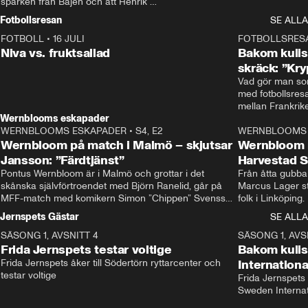
sparken från Bajen och att Henrik 
Rydström tar över
Fotbollsresan
SE ALLA
FOTBOLL
•
16 JULI
0:44
FOTBOLLSRES
Niva vs. fruktsallad
Bakom kulis
skräck: ”Kry
Vad gör man som
med fotbollsres
Wernblooms eskapader
WERNBLOOMS ESKAPADER
•
S4, E2
38:23
WERNBLOOMS 
Wernbloom på match i Malmö – skjutsar
Wernbloom 
Jansson: ”Färdtjänst”
Harvestad 
Pontus Wernbloom är i Malmö och grottar i det 
Från åtta gubbar 
skånska självförtroendet med Björn Ranelid, går på 
Marcus Lager sta
MFF-match med komikern Simon ”Chippen” Svensson 
folk i Linköping
och hjälper skadade stjärnbacken Pontus Jansson 
och Wernbloom kl
Jernspets Gästar
SE ALLA
hem. 
SÄSONG 1, AVSNITT 4
13:37
SÄSONG 1, AVS
Frida Jernspets testar voltige
Bakom kuli
Frida Jernspets åker till Södertörn ryttarcenter och 
Internation
testar voltige
Frida Jernspets 
Sweden Interna