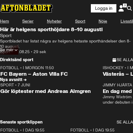
Logga in
Hem
Serier
Nyheter
Sport
Nöje
Livsstil
Här är helgens sporthöjdare 8–10 augusti
Sport
Sportbladet har listat några av helgens hetaste sporthändelser den 8-
10 augusti.
Se mer
Sport
•
03.08.25
•
29 sek
Direktsänd sport
SE ALLA
FOTBOLL
•
I MORGON 11:50
ISHOCKEY
•
I 
Plus
Plus
FC Bayern – Aston Villa FC
Västerås – 
Nya avsnitt →
SPORT
•
7 JUNI
16:36
JIMMY HJÄRTA
Gör löptester med Andreas Almgren
En dag med 
Jimmy Wixtröm 
under debuten i
Senaste sportklippen
SE ALLA
FOTBOLL
•
I DAG 19:55
0:29
FOTBOLL
•
I DAG 19:55