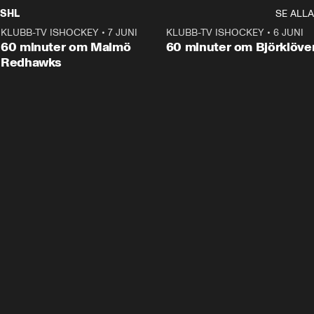
SHL
SE ALLA
KLUBB-TV ISHOCKEY
•
7 JUNI
1:02:53
KLUBB-TV ISHOCKEY
•
6 JUNI
1:0
Plus
60 minuter om Malmö
60 minuter om Björklöve
Redhawks