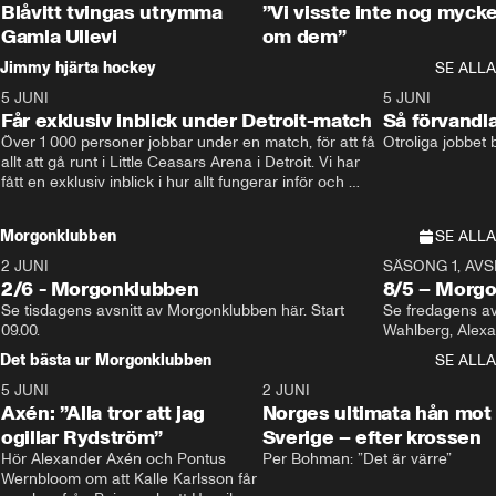
Blåvitt tvingas utrymma
”Vi visste inte nog mycke
Gamla Ullevi
om dem”
Jimmy hjärta hockey
SE ALLA
5 JUNI
11:14
5 JUNI
Får exklusiv inblick under Detroit-match
Så förvandl
Över 1 000 personer jobbar under en match, för att få 
Otroliga jobbet
allt att gå runt i Little Ceasars Arena i Detroit. Vi har 
fått en exklusiv inblick i hur allt fungerar inför och 
under match i världens bästa hockeyliga
Morgonklubben
SE ALLA
2 JUNI
SÄSONG 1, AVSN
2/6 - Morgonklubben
8/5 – Morg
Se tisdagens avsnitt av Morgonklubben här. Start 
Se fredagens av
09.00. 
Det bästa ur Morgonklubben
SE ALLA
5 JUNI
0:44
2 JUNI
Axén: ”Alla tror att jag
Norges ultimata hån mot
ogillar Rydström”
Sverige – efter krossen
Hör Alexander Axén och Pontus 
Per Bohman: ”Det är värre”
Wernbloom om att Kalle Karlsson får 