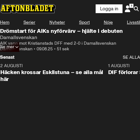
Logga in
Hem
Serier
Nyheter
Sport
Nöje
Livsstil
Drömstart för AIKs nyförvärv – hjälte i debuten
Damallsvenskan
AIK vann mot Kristianstads DFF med 2-0 i Damallsvenskan
Se mer
Damallsvenskan
•
09.08.25
•
51 sek
Senast
SE ALLA
2 AUGUSTI
0:59
1 AUGUSTI
Häcken krossar Eskilstuna – se alla mål
DIF förlora
här