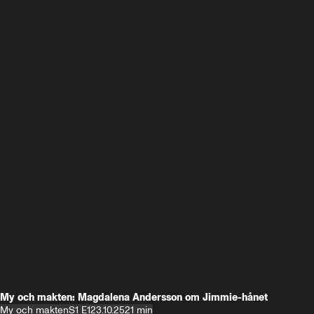
My och makten: Magdalena Andersson om Jimmie-hånet
My och makten
S1 E1
23.10.25
21 min