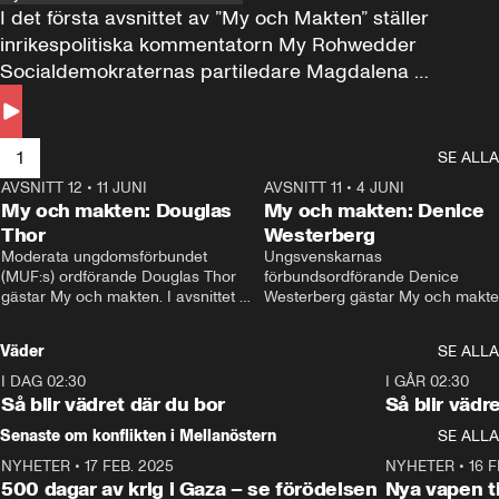
I det första avsnittet av ”My och Makten” ställer 
inrikespolitiska kommentatorn My Rohwedder 
Socialdemokraternas partiledare Magdalena 
Andersson till svars.
1
SE ALLA
AVSNITT 12
•
11 JUNI
26:27
AVSNITT 11
•
4 JUNI
2
My och makten: Douglas
My och makten: Denice
Thor
Westerberg
Moderata ungdomsförbundet 
Ungsvenskarnas 
(MUF:s) ordförande Douglas Thor 
förbundsordförande Denice 
gästar My och makten. I avsnittet 
Westerberg gästar My och makten.
diskuteras tonårsutvisningarna och 
avsnittet diskuteras migrationsfrå
hur Moderaterna ska locka väljare till 
och hur SD ska locka kvinnliga 
Väder
SE ALLA
valet i höst. 
väljare. 
I DAG 02:30
1:06
I GÅR 02:30
Så blir vädret där du bor
Så blir vädr
Senaste om konflikten i Mellanöstern
SE ALLA
NYHETER
•
17 FEB. 2025
0:45
NYHETER
•
16 F
500 dagar av krig i Gaza – se förödelsen
Nya vapen ti