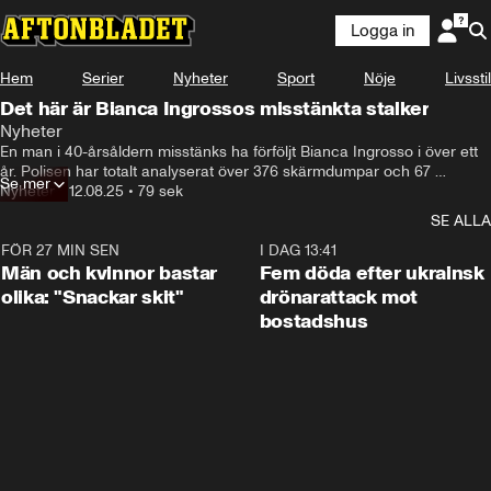
Logga in
Hem
Serier
Nyheter
Sport
Nöje
Livsstil
Det här är Bianca Ingrossos misstänkta stalker
Nyheter
En man i 40-årsåldern misstänks ha förföljt Bianca Ingrosso i över ett 
år. Polisen har totalt analyserat över 376 skärmdumpar och 67 
Se mer
videoklipp.
Nyheter
•
12.08.25
•
79 sek
SE ALLA
FÖR 27 MIN SEN
1:11
I DAG 13:41
Män och kvinnor bastar
Fem döda efter ukrainsk
olika: "Snackar skit"
drönarattack mot
bostadshus