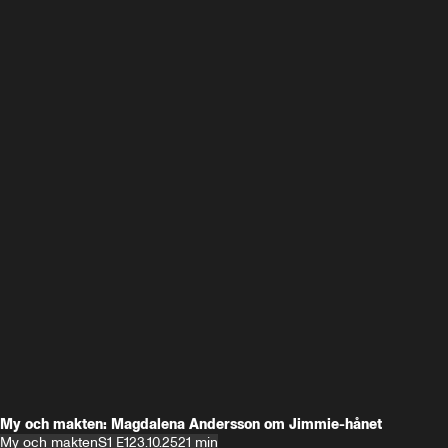
My och makten: Magdalena Andersson om Jimmie-hånet
My och makten
S1 E1
23.10.25
21 min