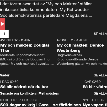
I det första avsnittet av ”My och Makten” ställer 
inrikespolitiska kommentatorn My Rohwedder 
Socialdemokraternas partiledare Magdalena 
Andersson till svars.
1
SE ALLA
AVSNITT 12
•
11 JUNI
26:27
AVSNITT 11
•
4 JUNI
2
My och makten: Douglas
My och makten: Denice
Thor
Westerberg
Moderata ungdomsförbundet 
Ungsvenskarnas 
(MUF:s) ordförande Douglas Thor 
förbundsordförande Denice 
gästar My och makten. I avsnittet 
Westerberg gästar My och makten.
diskuteras tonårsutvisningarna och 
avsnittet diskuteras migrationsfrå
hur Moderaterna ska locka väljare till 
och hur SD ska locka kvinnliga 
Väder
SE ALLA
valet i höst. 
väljare. 
I DAG 02:30
1:06
I GÅR 02:30
Så blir vädret där du bor
Så blir vädr
Senaste om konflikten i Mellanöstern
SE ALLA
NYHETER
•
17 FEB. 2025
0:45
NYHETER
•
16 F
500 dagar av krig i Gaza – se förödelsen
Nya vapen ti