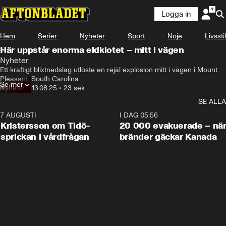
Logga in
Hem
Serier
Nyheter
Sport
Nöje
Livsstil
Här uppstår enorma eldklotet – mitt i vägen
Nyheter
Ett kraftigt blixtnedslag utlöste en rejäl explosion mitt i vägen i Mount 
Pleasant, South Carolina.
Se mer
Nyheter
•
13.08.25
•
23 sek
SE ALLA
7 AUGUSTI
0:42
I DAG 05:56
Kristersson om Tidö-
20 000 evakuerade – nä
sprickan i vårdfrågan
bränder gäckar Kanada