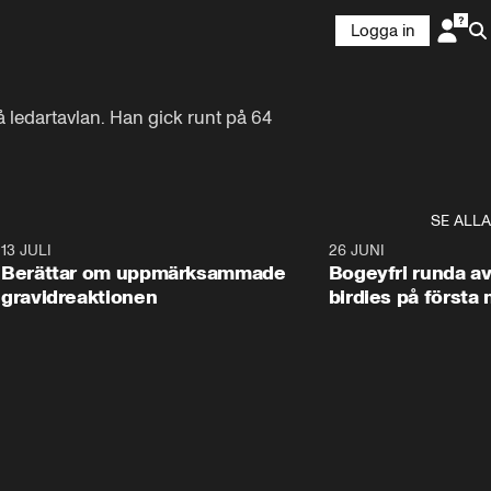
Logga in
edartavlan. Han gick runt på 64 
SE ALLA
2
13 JULI
1:32
26 JUNI
Berättar om uppmärksammade
Bogeyfri runda av
gravidreaktionen
birdies på första 