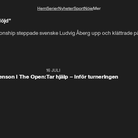
Hem
Serier
Nyheter
Sport
Nöje
Mer
Livsstil
Nöjd”
hip steppade svenske Ludvig Åberg upp och klättrade på l
2:29
16 JULI
1:1
tenson i The Open:
Tar hjälp – inför turneringen