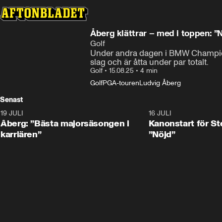
Åberg klättrar – med i toppen: ”
Golf
Under andra dagen i BMW Champions
slag och är åtta under par totalt.
Golf
•
15.08.25
•
4 min
Golf
PGA-touren
Ludvig Åberg
Senast
19 JULI
1:21
16 JULI
Åberg: ”Bästa majorsäsongen i
Kanonstart för S
karriären”
”Nöjd”