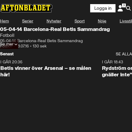
Logga in
Hem
Serier
Nyheter
Sport
Nöje
Livsstil
05-04-14 Barcelona-Real Betis Sammandrag
Fotboll
05-04-14 Barcelona-Real Betis Sammandrag
Se mer
Fotboll
•
18.07.16
•
130 sek
Senast
SE ALLA
I GÅR 20:36
1:30
I GÅR 18:43
Betis vinner över Arsenal – se målen
Rydström om
här!
gnäller inte”