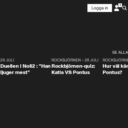
Logga in
SE ALLA
9
29 JULI
0:47
ROCKBJÖRNEN
•
28 JULI
0:15
ROCKBJÖRN
Duellen i Noll2 : ”Han
Rockbjörnen-quiz:
Hur väl kä
ljuger mest”
Katia VS Pontus
Pontus?