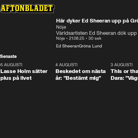
Här dyker Ed Sheeran upp på Gr
Nöje
Världsartisten Ed Sheeran dök upp 
Nöje
•
21.08.25
•
30 sek
Ed Sheeran
Gröna Lund
Senaste
6 AUGUSTI
1:04
4 AUGUSTI
0:24
3 AUGUSTI
Lasse Holm sätter
Beskedet om nästa
This or th
plus på livet
år: ”Bestämt mig”
Dara: ”Väg