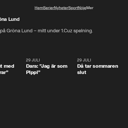
Hem
Serier
Nyheter
Sport
Nöje
Mer
Livsstil
öna Lund
på Gröna Lund – mitt under 1.Cuz spelning.
1:02
29 JULI
0:41
29 JULI
0:3
at med
Dara: ”Jag är som
Då tar sommaren
rar”
Pippi”
slut