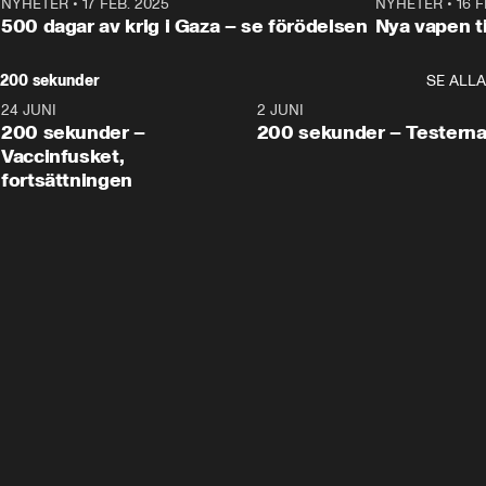
NYHETER
•
17 FEB. 2025
0:45
NYHETER
•
16 F
500 dagar av krig i Gaza – se förödelsen
Nya vapen ti
200 sekunder
SE ALLA
24 JUNI
5:00
2 JUNI
200 sekunder –
200 sekunder – Testern
Vaccinfusket,
fortsättningen