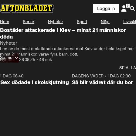
Logga in
Hem
Serier
Nyheter
Sport
Nöje
Livsstil
Bostäder attackerade i Kiev – minst 21 människor
döda
Nyheter
I en av de mest omfattande attackerna mot Kiev under hela kriget har 
minst 21 människor, varav fyra barn, dött.
Se mer
Nyheter
•
28.08.25
•
48 sek
SE ALLA
I DAG 06:40
0:47
DAGENS VÄDER
•
I DAG 02:30
Sex dödade i skolskjutning
Så blir vädret där du bor