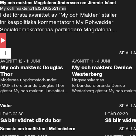
My och makten: Magdalena Andersson om Jimmie-hånet
My och makten
S1 E1
23.10.25
21 min
I det första avsnittet av ”My och Makten” ställer 
inrikespolitiska kommentatorn My Rohwedder 
Socialdemokraternas partiledare Magdalena 
Andersson till svars.
1
SE ALLA
AVSNITT 12
•
11 JUNI
26:27
AVSNITT 11
•
4 JUNI
2
My och makten: Douglas
My och makten: Denice
Thor
Westerberg
Moderata ungdomsförbundet 
Ungsvenskarnas 
(MUF:s) ordförande Douglas Thor 
förbundsordförande Denice 
gästar My och makten. I avsnittet 
Westerberg gästar My och makten.
diskuteras tonårsutvisningarna och 
avsnittet diskuteras migrationsfrå
hur Moderaterna ska locka väljare till 
och hur SD ska locka kvinnliga 
Väder
SE ALLA
valet i höst. 
väljare. 
I DAG 02:30
1:06
I GÅR 02:30
Så blir vädret där du bor
Så blir vädr
Senaste om konflikten i Mellanöstern
SE ALLA