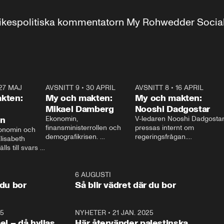
r inrikespolitiska kommentatorn My Rohwedder Soci
27 MAJ
3:51
AVSNITT 9
•
30 APRIL
24:00
AVSNITT 8
•
16 APRIL
25:1
kten:
My och makten:
My och makten:
Mikael Damberg
Nooshi Dadgostar
on
Ekonomin, 
V-ledaren Nooshi Dadgostar
finansministerrollen och 
pressas internt om 
onomin och 
demografikrisen. 
regeringsfrågan.

lisabeth 
Oppositionen ställs till svars 
I Aftonbladets 
ls till svars 
när Socialdemokraternas 
partiledarutfrågning ”My 
stern gästar 
Mikael Damberg gästar My 
och Makten” sätter hon ner 
My och Makten. 
och Makten. 
foten mot kritikerna:

1:06
6 AUGUSTI
1:0
– Vi ställer upp i val. Ska vi 
 du bor
Så blir vädret där du bor
vara med så sitter vi förstås 
25
1:22
NYHETER
•
21 JAN. 2025
0:5
ael – då hyllas
Här återvänder palestinska