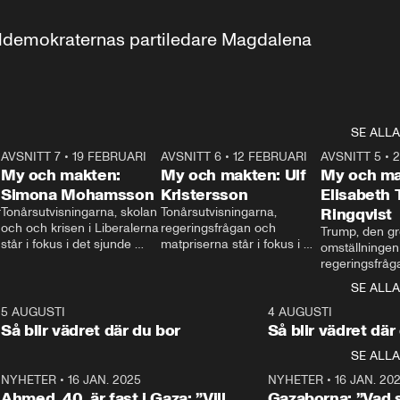
aldemokraternas partiledare Magdalena 
SE ALLA
7
AVSNITT 7
•
19 FEBRUARI
24:30
AVSNITT 6
•
12 FEBRUARI
27:30
AVSNITT 5
•
My och makten:
My och makten: Ulf
My och ma
Simona Mohamsson
Kristersson
Elisabeth
 
Tonårsutvisningarna, skolan 
Tonårsutvisningarna, 
Ringqvist
och och krisen i Liberalerna 
regeringsfrågan och 
Trump, den gr
står i fokus i det sjunde 
matpriserna står i fokus i 
omställningen
avsnittet av ”My och 
det sjätte avsnittet av ”My 
regeringsfråga
makten”. Se när 
och makten”. Se när 
centrum i det 
SE ALLA
Aftonbladets inrikespolitiska 
Aftonbladets inrikespolitiska 
avsnittet av ”
kommentator My 
kommentator My 
6
5 AUGUSTI
1:06
4 AUGUSTI
Makten”. Se nä
Rohwedder ställer 
Rohwedder ställer 
Så blir vädret där du bor
Så blir vädret där
Aftonbladets in
utbildnings- och 
statsminister Ulf Kristersson 
kommentator 
SE ALLA
integrationsminister Simona 
till svars.
Rohwedder stäl
Mohamsson till svars.
Centerpartiets
2
NYHETER
•
16 JAN. 2025
1:01
NYHETER
•
16 JAN. 20
Thand Ring till
Ahmed, 40, är fast i Gaza: ”Vill
Gazaborna: ”Vad s