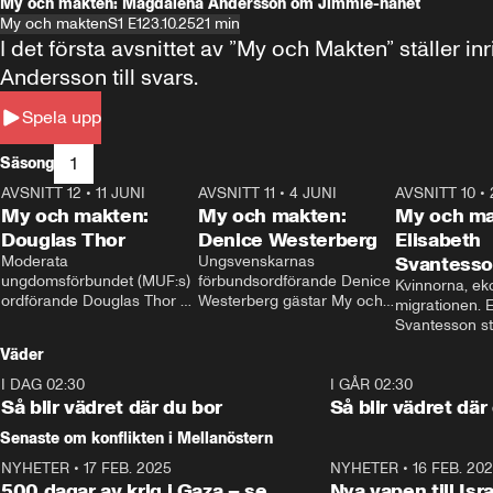
My och makten: Magdalena Andersson om Jimmie-hånet
My och makten
S1 E1
23.10.25
21 min
I det första avsnittet av ”My och Makten” ställe
Andersson till svars.
Spela upp
1
Säsong
AVSNITT 12
•
11 JUNI
26:27
AVSNITT 11
•
4 JUNI
23:40
AVSNITT 10
•
My och makten:
My och makten:
My och ma
Douglas Thor
Denice Westerberg
Elisabeth
Moderata 
Ungsvenskarnas 
Svantess
ungdomsförbundet (MUF:s) 
förbundsordförande Denice 
Kvinnorna, ek
ordförande Douglas Thor 
Westerberg gästar My och 
migrationen. E
gästar My och makten. I 
makten. I avsnittet 
Svantesson stäl
avsnittet diskuteras 
diskuteras migrationsfrågan 
när finansmini
Väder
tonårsutvisningarna och hur 
och hur SD ska locka 
Moderaterna ska locka 
kvinnliga väljare. 
I DAG 02:30
1:06
I GÅR 02:30
väljare till valet i höst. 
Så blir vädret där du bor
Så blir vädret där
Senaste om konflikten i Mellanöstern
NYHETER
•
17 FEB. 2025
0:45
NYHETER
•
16 FEB. 20
500 dagar av krig i Gaza – se
Nya vapen till Isr