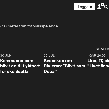
Logga in
h 50 meter från fotbollsspelande 
SE ALLA
7
30 JUNI
1:24
23 JULI
1:42
I GÅR 20:08
Kommunen som
Svensken om
Linn, 17, s
blivit en tillflyktsort
Rivieran: "Blivit som
”Livet är 
för skuldsatta
Dubai"