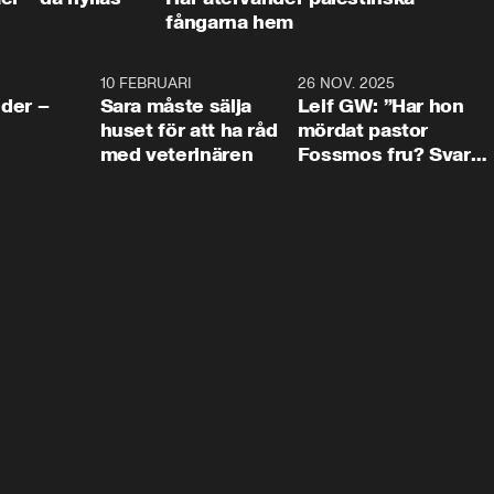
fångarna hem
4:24
10 FEBRUARI
4:13
26 NOV. 2025
8:1
der –
Sara måste sälja
Leif GW: ”Har hon
huset för att ha råd
mördat pastor
med veterinären
Fossmos fru? Svar
nej.”