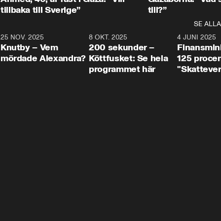
tillbaka till Sverige”
till?”
SE ALLA
3
25 NOV. 2025
31:05
8 OKT. 2025
4:29
4 JUNI 2025
Knutby – Vem
200 sekunder –
Finansmin
mördade Alexandra?
Köttfusket: Se hela
125 procent
programmet här
"Skattever
viktig uppg