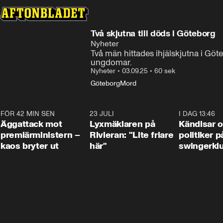
Två skjutna till döds i Göteborg
Nyheter
Två män hittades ihjälskjutna i Göte
ungdomar.
Nyheter
•
03.09.25
•
60 sek
Göteborg
Mord
FÖR 42 MIN SEN
0:37
23 JULI
2:02
I DAG 13:46
Äggattack mot
Lyxmäklaren på
Kändisar 
premiärministern –
Rivieran: "Lite friare
politiker 
kaos bryter ut
här"
swingerkl