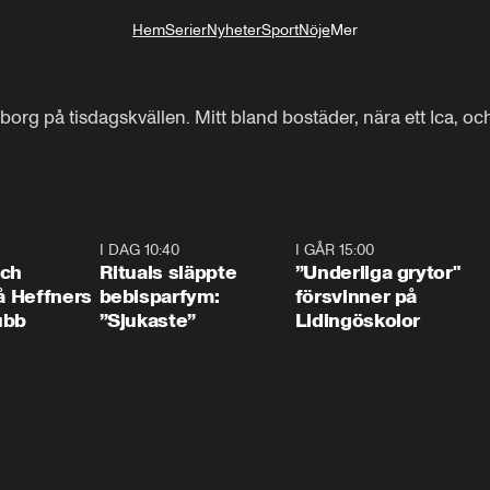
Hem
Serier
Nyheter
Sport
Nöje
Mer
Livsstil
borg på tisdagskvällen. Mitt bland bostäder, nära ett Ica, oc
0:55
I DAG 10:40
1:01
I GÅR 15:00
1:0
och
Rituals släppte
”Underliga grytor"
på Heffners
bebisparfym:
försvinner på
ubb
”Sjukaste”
Lidingöskolor