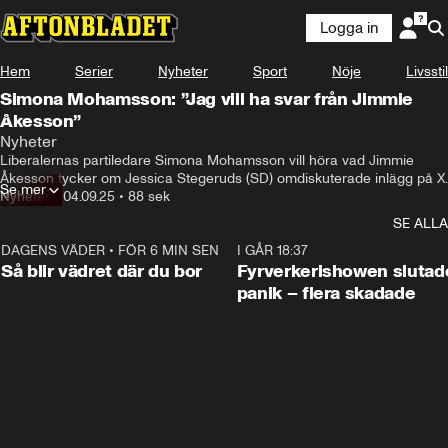
Logga in
Hem
Serier
Nyheter
Sport
Nöje
Livsstil
Simona Mohamsson: ”Jag vill ha svar från Jimmie
Åkesson”
Nyheter
Liberalernas partiledare Simona Mohamsson vill höra vad Jimmie 
Åkesson tycker om Jessica Stegeruds (SD) omdiskuterade inlägg på X.
Se mer
Nyheter
•
04.09.25
•
88 sek
SE ALLA
DAGENS VÄDER
•
FÖR 6 MIN SEN
1:06
I GÅR 18:37
Så blir vädret där du bor
Fyrverkerishowen slutade
panik – flera skadade