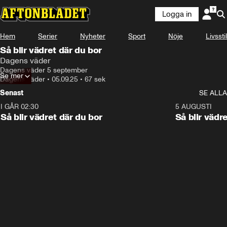
Logga in
Hem
Serier
Nyheter
Sport
Nöje
Livsstil
Så blir vädret där du bor
Dagens väder
Dagens väder 5 september
Se mer
Dagens väder
•
05.09.25
•
67 sek
Senast
SE ALLA
I GÅR 02:30
1:06
5 AUGUSTI
Så blir vädret där du bor
Så blir vädr