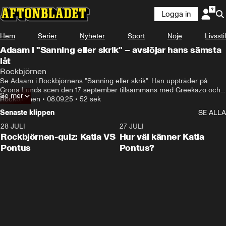
Logga in
Hem
Serier
Nyheter
Sport
Nöje
Livsstil
Adaam i "Sanning eller skrik" – avslöjar hans sämsta
låt
Rockbjörnen
Se Adaam i Rockbjörnens "Sanning eller skrik". Han uppträder på 
Gröna Lunds scen den 17 september tillsammans med Greekazo och 
Se mer
Robin Kadir! Säkra dina biljetter till årets bästa sensommarkväll.
Rockbjörnen
•
08.09.25
•
52 sek
Senaste klippen
SE ALLA
28 JULI
0:15
27 JULI
Rockbjörnen-quiz: Katia VS
Hur väl känner Katia
Pontus
Pontus?