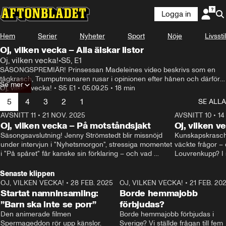
Logga in
Hem
Serier
Nyheter
Sport
Nöje
Livsstil
Oj, vilken vecka – Alla älskar listor
Oj, vilken vecka!
•
S5, E1
SÄSONGSPREMIÄR! Prinsessan Madeleines video beskrivs som en 
tågkrasch, Trumputmanaren rusar i opinionen efter hånen och därför 
Se mer
har Magdalena Andersson börjat kopiera Jimmie Åkesson. I panelen: 
Oj, vilken vecka!
•
S5 E1
•
05.09.25
•
18 min
Olivia Svenson och Oisín Cantwell.
5
4
3
2
1
SE ALLA
AVSNITT 11
•
21 NOV. 2025
22:00
AVSNITT 10
•
14
Oj, vilken vecka – På motståndsjakt
Oj, vilken v
Säsongsavslutning! Jenny Strömstedt blir missnöjd 
Kunskapskraschen
under intervjun i "Nyhetsmorgon", stressiga momentet 
väckte frågor – 
i "På spåret" får kanske sin förklaring – och vad 
Louvrenkupp? I s
drömmer egentligen Liberalerna om? I studion: Oisin 
Svenson.
Cantwell och Karin Pettersson.
Senaste klippen
OJ, VILKEN VECKA!
•
28 FEB. 2025
2:40
OJ, VILKEN VECKA!
•
21 FEB. 20
Startat namninsamling:
Borde hemmajobb
”Barn ska inte se porr”
förbjudas?
Den animerade filmen 
Borde hemmajobb förbjudas i 
Spermageddon rör upp känslor.
Sverige? Vi ställde frågan till fem 