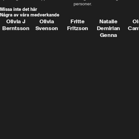
personer.
Missa inte det här
Några av våra medverkande
Olivia J
Olivia
Fritte
Natalie
Oi
Berntsson
Svenson
Fritzson
Demirian
Can
Genna