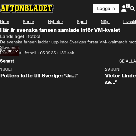
Logga in
Hem
Serier
Nyheter
Sport
Nöje
Livsstil
Här är svenska fansen samlade inför VM-kvalet
Landslaget i fotboll
De svenska fansen laddar upp inför Sveriges första VM-kvalmatch mot 
Slovenien.
Se mer
Landslaget i fotboll
•
05.09.25
•
136 sek
Senast
SE ALLA
1 JULI
0:30
29 JUNI
Potters löfte till Sverige: ”Ja...”
Victor Lindel
se...”