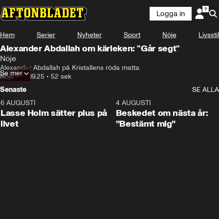
Logga in
Hem
Serier
Nyheter
Sport
Nöje
Livsstil
Alexander Abdallah om kärleken: "Går segt"
Nöje
Alexander Abdallah på Kristallens röda matta.
Se mer
Nöje
•
07.09.25
•
52 sek
Senaste
SE ALLA
6 AUGUSTI
1:04
4 AUGUSTI
Lasse Holm sätter plus på
Beskedet om nästa år:
livet
”Bestämt mig”