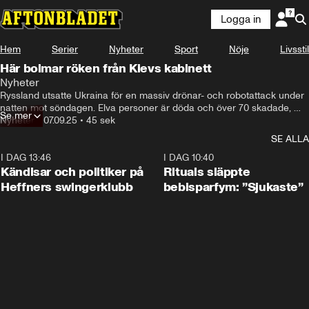
Logga in
Hem
Serier
Nyheter
Sport
Nöje
Livsstil
Här bolmar röken från Kievs kabinett
Nyheter
Ryssland utsatte Ukraina för en massiv drönar- och robotattack under 
natten mot söndagen. Elva personer är döda och över 70 skadade, 
Se mer
enligt myndigheterna.
Nyheter
•
07.09.25
•
45 sek
SE ALLA
I DAG 13:46
0:55
I DAG 10:40
Kändisar och politiker på
Rituals släppte
Heffners swingerklubb
bebisparfym: ”Sjukaste”