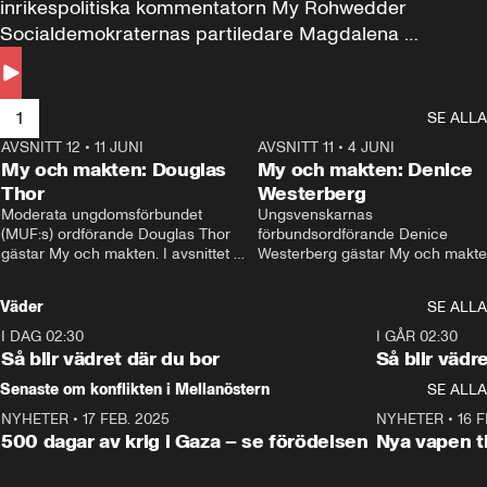
inrikespolitiska kommentatorn My Rohwedder 
Socialdemokraternas partiledare Magdalena 
Andersson till svars.
1
SE ALLA
AVSNITT 12
•
11 JUNI
26:27
AVSNITT 11
•
4 JUNI
2
My och makten: Douglas
My och makten: Denice
Thor
Westerberg
Moderata ungdomsförbundet 
Ungsvenskarnas 
(MUF:s) ordförande Douglas Thor 
förbundsordförande Denice 
gästar My och makten. I avsnittet 
Westerberg gästar My och makten.
diskuteras tonårsutvisningarna och 
avsnittet diskuteras migrationsfrå
hur Moderaterna ska locka väljare till 
och hur SD ska locka kvinnliga 
Väder
SE ALLA
valet i höst. 
väljare. 
I DAG 02:30
1:06
I GÅR 02:30
Så blir vädret där du bor
Så blir vädr
Senaste om konflikten i Mellanöstern
SE ALLA
NYHETER
•
17 FEB. 2025
0:45
NYHETER
•
16 F
500 dagar av krig i Gaza – se förödelsen
Nya vapen ti