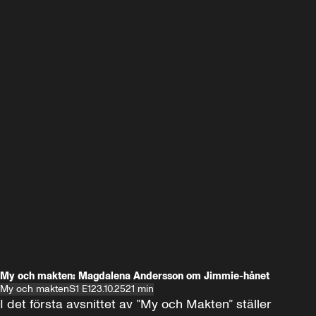
My och makten: Magdalena Andersson om Jimmie-hånet
My och makten
S1 E1
23.10.25
21 min
I det första avsnittet av ”My och Makten” ställer 