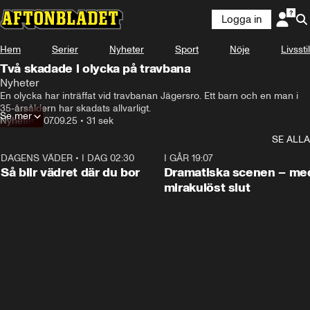
Logga in
Hem
Serier
Nyheter
Sport
Nöje
Livsstil
Två skadade i olycka på travbana
Nyheter
En olycka har inträffat vid travbanan Jägersro. Ett barn och en man i 
35-årsåldern har skadats allvarligt.
Se mer
Nyheter
•
07.09.25
•
31 sek
SE ALLA
DAGENS VÄDER
•
I DAG 02:30
1:06
I GÅR 19:07
Så blir vädret där du bor
Dramatiska scenen – me
mirakulöst slut