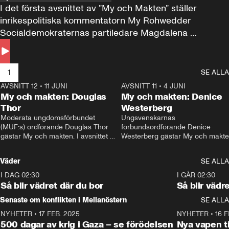
I det första avsnittet av ”My och Makten” ställer 
inrikespolitiska kommentatorn My Rohwedder 
Socialdemokraternas partiledare Magdalena 
Andersson till svars.
1
SE ALLA
AVSNITT 12
•
11 JUNI
26:27
AVSNITT 11
•
4 JUNI
2
My och makten: Douglas
My och makten: Denice
Thor
Westerberg
Moderata ungdomsförbundet 
Ungsvenskarnas 
(MUF:s) ordförande Douglas Thor 
förbundsordförande Denice 
gästar My och makten. I avsnittet 
Westerberg gästar My och makten.
diskuteras tonårsutvisningarna och 
avsnittet diskuteras migrationsfrå
hur Moderaterna ska locka väljare till 
och hur SD ska locka kvinnliga 
Väder
SE ALLA
valet i höst. 
väljare. 
I DAG 02:30
1:06
I GÅR 02:30
Så blir vädret där du bor
Så blir vädr
Senaste om konflikten i Mellanöstern
SE ALLA
NYHETER
•
17 FEB. 2025
0:45
NYHETER
•
16 F
500 dagar av krig i Gaza – se förödelsen
Nya vapen ti