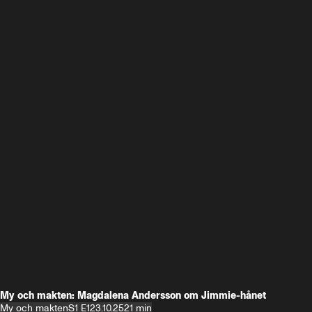
My och makten: Magdalena Andersson om Jimmie-hånet
My och makten
S1 E1
23.10.25
21 min