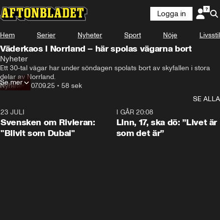
Logga in
Hem
Serier
Nyheter
Sport
Nöje
Livsstil
Väderkaos i Norrland – här spolas vägarna bort
Nyheter
Ett 30-tal vägar har under söndagen spolats bort av skyfallen i stora 
delar av Norrland.
Se mer
Nyheter
•
07.09.25
•
58 sek
SE ALLA
23 JULI
1:42
I GÅR 20:08
Svensken om Rivieran:
Linn, 17, ska dö: ”Livet är
"Blivit som Dubai"
som det är”