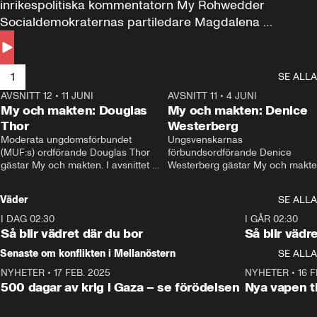
inrikespolitiska kommentatorn My Rohwedder 
Socialdemokraternas partiledare Magdalena 
Andersson till svars.
1
SE ALLA
AVSNITT 12
•
11 JUNI
26:27
AVSNITT 11
•
4 JUNI
2
My och makten: Douglas
My och makten: Denice
Thor
Westerberg
Moderata ungdomsförbundet 
Ungsvenskarnas 
(MUF:s) ordförande Douglas Thor 
förbundsordförande Denice 
gästar My och makten. I avsnittet 
Westerberg gästar My och makten.
diskuteras tonårsutvisningarna och 
avsnittet diskuteras migrationsfrå
hur Moderaterna ska locka väljare till 
och hur SD ska locka kvinnliga 
Väder
SE ALLA
valet i höst. 
väljare. 
I DAG 02:30
1:06
I GÅR 02:30
Så blir vädret där du bor
Så blir vädr
Senaste om konflikten i Mellanöstern
SE ALLA
NYHETER
•
17 FEB. 2025
0:45
NYHETER
•
16 F
500 dagar av krig i Gaza – se förödelsen
Nya vapen ti