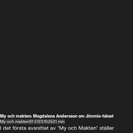
My och makten: Magdalena Andersson om Jimmie-hånet
My och makten
S1 E1
23.10.25
21 min
I det första avsnittet av ”My och Makten” ställer 