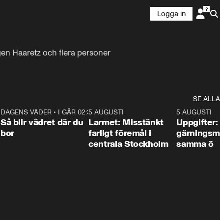
Logga in
gen Haaretz och flera personer 
SE ALLA
1
DAGENS VÄDER
•
I GÅR 02:30
1:06
5 AUGUSTI
0:35
5 AUGUSTI
Så blir vädret där du
Larmet: Misstänkt
Uppgifter:
bor
farligt föremål i
gärningsm
centrala Stockholm
samma ö