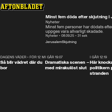
Minst fem döda efter skjutning i
Nyheter
Minst fem personer har dödats efter
uppges vara allvarligt skadade.
Nyheter
•
08.09.25
•
31 sek
Jerusalem
Skjutning
DAGENS VÄDER
•
FÖR 12 MIN SEN
1:06
I GÅR 19:07
0:42
I GÅR 12:19
Så blir vädret där du
Dramatiska scenen –
Här knock
bor
med mirakulöst slut
politikern 
stranden