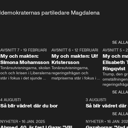
aldemokraternas partiledare Magdalena 
SE ALLA
7
AVSNITT 7
•
19 FEBRUARI
24:30
AVSNITT 6
•
12 FEBRUARI
27:30
AVSNITT 5
•
My och makten:
My och makten: Ulf
My och ma
Simona Mohamsson
Kristersson
Elisabeth
 
Tonårsutvisningarna, skolan 
Tonårsutvisningarna, 
Ringqvist
och och krisen i Liberalerna 
regeringsfrågan och 
Trump, den gr
står i fokus i det sjunde 
matpriserna står i fokus i 
omställningen
avsnittet av ”My och 
det sjätte avsnittet av ”My 
regeringsfråga
makten”. Se när 
och makten”. Se när 
centrum i det 
SE ALLA
Aftonbladets inrikespolitiska 
Aftonbladets inrikespolitiska 
avsnittet av ”
kommentator My 
kommentator My 
6
4 AUGUSTI
1:06
3 AUGUSTI
Makten”. Se nä
Rohwedder ställer 
Rohwedder ställer 
Så blir vädret där du bor
Så blir vädret där
Aftonbladets in
utbildnings- och 
statsminister Ulf Kristersson 
kommentator 
SE ALLA
integrationsminister Simona 
till svars.
Rohwedder stäl
Mohamsson till svars.
Centerpartiets
2
NYHETER
•
16 JAN. 2025
1:01
NYHETER
•
16 JAN. 20
Thand Ring till
Ahmed, 40, är fast i Gaza: ”Vill
Gazaborna: ”Vad s