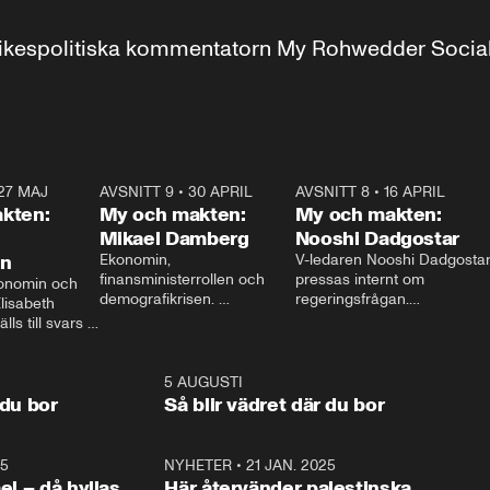
r inrikespolitiska kommentatorn My Rohwedder Soci
27 MAJ
3:51
AVSNITT 9
•
30 APRIL
24:00
AVSNITT 8
•
16 APRIL
25:1
kten:
My och makten:
My och makten:
Mikael Damberg
Nooshi Dadgostar
on
Ekonomin, 
V-ledaren Nooshi Dadgostar
finansministerrollen och 
pressas internt om 
onomin och 
demografikrisen. 
regeringsfrågan.

lisabeth 
Oppositionen ställs till svars 
I Aftonbladets 
ls till svars 
när Socialdemokraternas 
partiledarutfrågning ”My 
stern gästar 
Mikael Damberg gästar My 
och Makten” sätter hon ner 
My och Makten. 
och Makten. 
foten mot kritikerna:

1:06
5 AUGUSTI
1:0
– Vi ställer upp i val. Ska vi 
 du bor
Så blir vädret där du bor
vara med så sitter vi förstås 
25
1:22
NYHETER
•
21 JAN. 2025
0:5
ael – då hyllas
Här återvänder palestinska