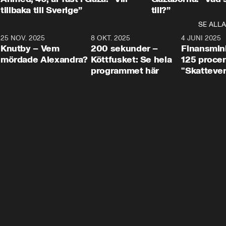
tillbaka till Sverige”
till?”
SE ALLA
3
25 NOV. 2025
31:05
8 OKT. 2025
4:29
4 JUNI 2025
Knutby – Vem
200 sekunder –
Finansmin
mördade Alexandra?
Köttfusket: Se hela
125 procent
programmet här
"Skattever
viktig uppg