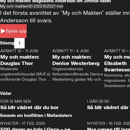
My och makten: Magdalena Andersson om Jimmie-hånet
My och makten
S1 E1
23.10.25
21 min
I det första avsnittet av ”My och Makten” ställe
Andersson till svars.
Spela upp
1
Säsong
AVSNITT 12
•
11 JUNI
26:27
AVSNITT 11
•
4 JUNI
23:40
AVSNITT 10
•
My och makten:
My och makten:
My och ma
Douglas Thor
Denice Westerberg
Elisabeth
Moderata 
Ungsvenskarnas 
Svantess
ungdomsförbundet (MUF:s) 
förbundsordförande Denice 
Kvinnorna, ek
ordförande Douglas Thor 
Westerberg gästar My och 
migrationen. E
gästar My och makten. I 
makten. I avsnittet 
Svantesson stäl
avsnittet diskuteras 
diskuteras migrationsfrågan 
när finansmini
Väder
tonårsutvisningarna och hur 
och hur SD ska locka 
Moderaterna ska locka 
kvinnliga väljare. 
FÖR 12 MIN SEN
1:06
I GÅR 02:30
väljare till valet i höst. 
Så blir vädret där du bor
Så blir vädret där
Senaste om konflikten i Mellanöstern
NYHETER
•
17 FEB. 2025
0:45
NYHETER
•
16 FEB. 20
500 dagar av krig i Gaza – se
Nya vapen till Isr