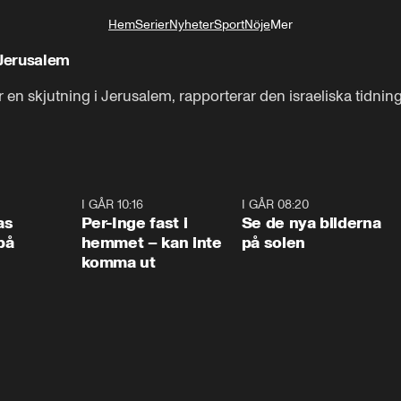
Hem
Serier
Nyheter
Sport
Nöje
Mer
Livsstil
 Jerusalem
 en skjutning i Jerusalem, rapporterar den israeliska tidnin
0:45
I GÅR 10:16
1:26
I GÅR 08:20
0:3
as
Per-Inge fast i
Se de nya bilderna
på
hemmet – kan inte
på solen
komma ut