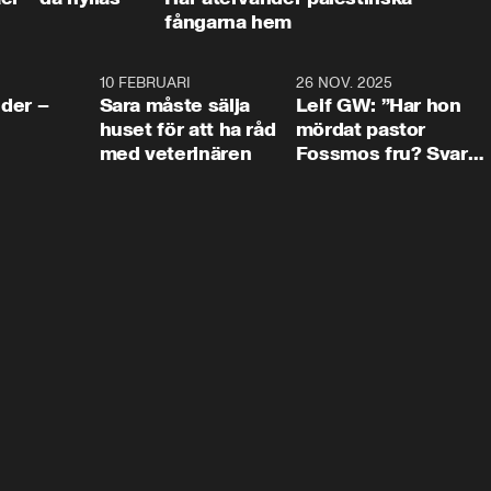
fångarna hem
4:24
10 FEBRUARI
4:13
26 NOV. 2025
8:1
der –
Sara måste sälja
Leif GW: ”Har hon
huset för att ha råd
mördat pastor
med veterinären
Fossmos fru? Svar
nej.”