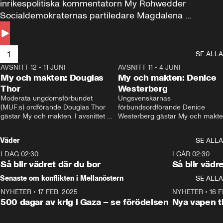
inrikespolitiska kommentatorn My Rohwedder 
Socialdemokraternas partiledare Magdalena 
Andersson till svars.
1
SE ALLA
AVSNITT 12
•
11 JUNI
26:27
AVSNITT 11
•
4 JUNI
2
My och makten: Douglas
My och makten: Denice
Thor
Westerberg
Moderata ungdomsförbundet 
Ungsvenskarnas 
(MUF:s) ordförande Douglas Thor 
förbundsordförande Denice 
gästar My och makten. I avsnittet 
Westerberg gästar My och makten.
diskuteras tonårsutvisningarna och 
avsnittet diskuteras migrationsfrå
hur Moderaterna ska locka väljare till 
och hur SD ska locka kvinnliga 
Väder
SE ALLA
valet i höst. 
väljare. 
I DAG 02:30
1:06
I GÅR 02:30
Så blir vädret där du bor
Så blir vädr
Senaste om konflikten i Mellanöstern
SE ALLA
NYHETER
•
17 FEB. 2025
0:45
NYHETER
•
16 F
500 dagar av krig i Gaza – se förödelsen
Nya vapen ti