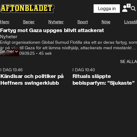
Logga in
Hem
Serier
Nyheter
Sport
Nöje
Livsstil
Fartyg mot Gaza uppges blivit attackerat
Nyheter
Enligt organisationen Global Sumud Flotilla ska ett av deras fartyg, som 
är på väg till Gaza för att lämna nödhjälp, attackerats med misstänkt 
Se mer
drönare och fattar eld.
Nyheter
•
09.09.25
•
45 sek
SE ALLA
I DAG 13:46
0:55
I DAG 10:40
Kändisar och politiker på
Rituals släppte
Heffners swingerklubb
bebisparfym: ”Sjukaste”