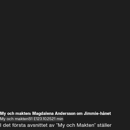
My och makten: Magdalena Andersson om Jimmie-hånet
My och makten
S1 E1
23.10.25
21 min
I det första avsnittet av ”My och Makten” ställer 