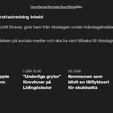
Hem
Serier
Nyheter
Sport
Nöje
Mer
Livsstil
brottsutredning inledd
civilt försvar, gick hem från riksdagen under måndagskvällen 
lsen på sociala medier och ska ha vänt tillbaka till riksdagshu
1:01
I GÅR 15:00
1:07
30 JUNI
1:2
äppte
”Underliga grytor"
Kommunen som
ym:
försvinner på
blivit en tillflyktsort
Lidingöskolor
för skuldsatta