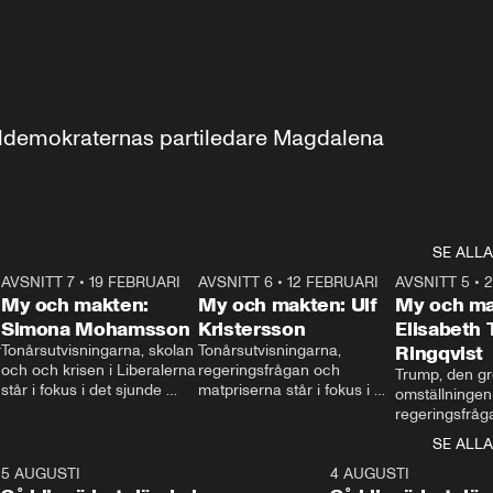
aldemokraternas partiledare Magdalena 
SE ALLA
7
AVSNITT 7
•
19 FEBRUARI
24:30
AVSNITT 6
•
12 FEBRUARI
27:30
AVSNITT 5
•
My och makten:
My och makten: Ulf
My och ma
Simona Mohamsson
Kristersson
Elisabeth
 
Tonårsutvisningarna, skolan 
Tonårsutvisningarna, 
Ringqvist
och och krisen i Liberalerna 
regeringsfrågan och 
Trump, den gr
står i fokus i det sjunde 
matpriserna står i fokus i 
omställningen
avsnittet av ”My och 
det sjätte avsnittet av ”My 
regeringsfråga
makten”. Se när 
och makten”. Se när 
centrum i det 
SE ALLA
Aftonbladets inrikespolitiska 
Aftonbladets inrikespolitiska 
avsnittet av ”
kommentator My 
kommentator My 
6
5 AUGUSTI
1:06
4 AUGUSTI
Makten”. Se nä
Rohwedder ställer 
Rohwedder ställer 