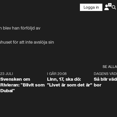
Logga in
blev han förföljd av 
set för att inte avslöja sin 
SE ALLA
4
23 JULI
1:42
I GÅR 20:08
4:36
DAGENS VÄD
Svensken om
Linn, 17, ska dö:
Så blir väd
Rivieran: "Blivit som
”Livet är som det är”
bor
Dubai"