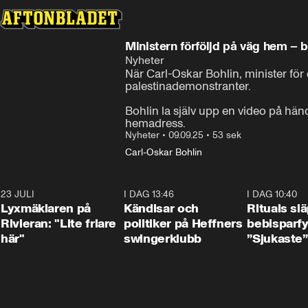
Ministern förföljd på väg hem – 
Nyheter
När Carl-Oskar Bohlin, minister för 
palestinademonstranter.

Bohlin la själv upp en video på hände
hemadress.
Nyheter
•
09.09.25
•
53 sek
Carl-Oskar Bohlin
23 JULI
2:02
I DAG 13:46
0:55
I DAG 10:40
Lyxmäklaren på
Kändisar och
Rituals sl
Rivieran: "Lite friare
politiker på Heffners
bebisparf
här"
swingerklubb
”Sjukaste”