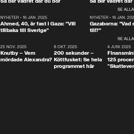
Så blir vädret där du bor
Så blir vädret där
Aftonbladets in
utbildnings- och 
statsminister Ulf Kristersson 
kommentator 
SE ALLA
integrationsminister Simona 
till svars.
Rohwedder stäl
Mohamsson till svars.
Centerpartiets
2
NYHETER
•
16 JAN. 2025
1:01
NYHETER
•
16 JAN. 20
Thand Ring till
Ahmed, 40, är fast i Gaza: ”Vill
Gazaborna: ”Vad s
tillbaka till Sverige”
till?”
SE ALLA
3
25 NOV. 2025
31:05
8 OKT. 2025
4:29
4 JUNI 2025
Knutby – Vem
200 sekunder –
Finansmin
mördade Alexandra?
Köttfusket: Se hela
125 procent
programmet här
"Skattever
viktig uppg