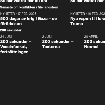
Så blir vädret där du bor
Så blir vädret där
Senaste om konflikten i Mellanöstern
NYHETER
•
17 FEB. 2025
0:45
NYHETER
•
16 FEB. 20
500 dagar av krig i Gaza – se
Nya vapen till Isr
förödelsen
Trump
200 sekunder
24 JUNI
5:00
2 JUNI
4:23
20 APRIL
200 sekunder –
200 sekunder –
200 sekun
Vaccinfusket,
Testerna
Normal
fortsättningen