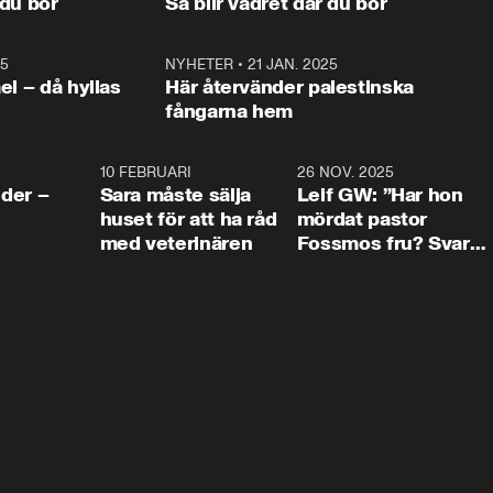
 du bor
Så blir vädret där du bor
vara med så sitter vi förstås 
25
1:22
NYHETER
•
21 JAN. 2025
0:5
ael – då hyllas
Här återvänder palestinska
fångarna hem
4:24
10 FEBRUARI
4:13
26 NOV. 2025
8:1
der –
Sara måste sälja
Leif GW: ”Har hon
huset för att ha råd
mördat pastor
med veterinären
Fossmos fru? Svar
nej.”