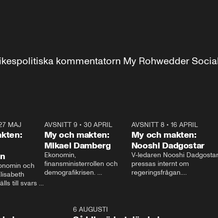
r inrikespolitiska kommentatorn My Rohwedder Soci
27 MAJ
3:51
AVSNITT 9
•
30 APRIL
24:00
AVSNITT 8
•
16 APRIL
25:1
kten:
My och makten:
My och makten:
Mikael Damberg
Nooshi Dadgostar
on
Ekonomin, 
V-ledaren Nooshi Dadgostar
finansministerrollen och 
pressas internt om 
onomin och 
demografikrisen. 
regeringsfrågan.

lisabeth 
Oppositionen ställs till svars 
I Aftonbladets 
ls till svars 
när Socialdemokraternas 
partiledarutfrågning ”My 
stern gästar 
Mikael Damberg gästar My 
och Makten” sätter hon ner 
My och Makten. 
och Makten. 
foten mot kritikerna:

1:06
6 AUGUSTI
1:0
– Vi ställer upp i val. Ska vi 