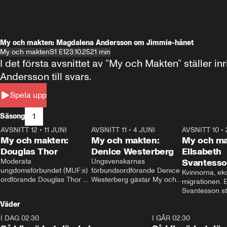
My och makten: Magdalena Andersson om Jimmie-hånet
My och makten
S1 E1
23.10.25
21 min
I det första avsnittet av ”My och Makten” ställe
Andersson till svars.
Spela upp
1
Säsong
AVSNITT 12
•
11 JUNI
26:27
AVSNITT 11
•
4 JUNI
23:40
AVSNITT 10
•
My och makten:
My och makten:
My och ma
Douglas Thor
Denice Westerberg
Elisabeth
Moderata 
Ungsvenskarnas 
Svantess
ungdomsförbundet (MUF:s) 
förbundsordförande Denice 
Kvinnorna, ek
ordförande Douglas Thor 
Westerberg gästar My och 
migrationen. E
gästar My och makten. I 
makten. I avsnittet 
Svantesson stäl
avsnittet diskuteras 
diskuteras migrationsfrågan 
när finansmini
Väder
tonårsutvisningarna och hur 
och hur SD ska locka 
Moderaterna ska locka 
kvinnliga väljare. 
I DAG 02:30
1:06
I GÅR 02:30
väljare till valet i höst. 