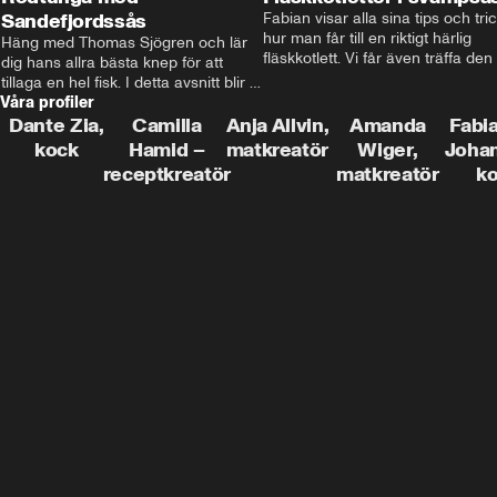
Sandefjordssås
Fabian visar alla sina tips och tric
hur man får till en riktigt härlig 
Häng med Thomas Sjögren och lär 
fläskkotlett. Vi får även träffa den 
dig hans allra bästa knep för att 
före detta schlagerkungen Fredrik
tillaga en hel fisk. I detta avsnitt blir 
som lämnat stan och sadlat om till
Våra profiler
de helstekt rödtunga med 
grisbonde på Gotland.
sandefjordssås och en magisk sallad 
Dante Zia,
Camilla
Anja Allvin,
Amanda
Fabia
på pepparrot och äpple.
kock
Hamid –
matkreatör
Wiger,
Joha
receptkreatör
matkreatör
k