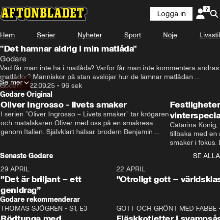
Logga in
Hem
Serier
Nyheter
Sport
Nöje
Livsstil
"Det hamnar aldrig i min matlåda"
Godare
Vad får man inte ha i matlåda? Varför får man inte kommentera andras 
matlådor? Människor på stan avslöjar hur de lämnar matlådan 
Se mer
medvetet, att vissa tycker matlådor är deppigt medan andra inte har 
Godare
•
22.09.25
•
96 sek
problem att äta gammal mat.
Godare Original
Oliver Ingrosso - livets smaker
Festlighete
I serien ”Oliver Ingrosso – Livets smaker” tar krögaren 
vinterspecia
och matälskaren Oliver med oss på en smakresa 
Catarina König, 
genom Italien. Självklart hälsar brodern Benjamin 
tillbaka med en
Ingrosso på i Rom.
smaker i fokus. D
julfavoriter och 
Senaste Godare
SE ALLA
succé.
29 APRIL
0:50
22 APRIL
”Det är briljant – ett
”Otroligt gott – världskla
genidrag”
Godare rekommenderar
THOMAS SJÖGREN
•
S1, E3
13:56
GOTT OCH GRÖNT MED FABBE
Rödtunga med
Fläskkotletter i svampså