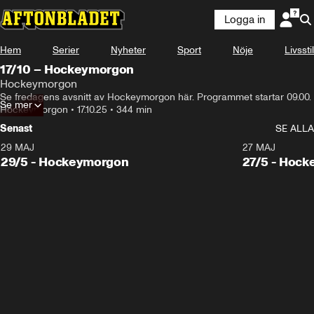
Logga in
Hem
Serier
Nyheter
Sport
Nöje
Livsstil
17/10 – Hockeymorgon
Hockeymorgon
Se fredagens avsnitt av Hockeymorgon här. Programmet startar 09.00.
Se mer
Hockeymorgon
•
17.10.25
•
344 min
Senast
SE ALLA
29 MAJ
27 MAJ
29/5 - Hockeymorgon
27/5 - Hoc