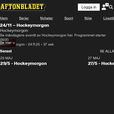
Logga in
Hem
Serier
Nyheter
Sport
Nöje
Livsstil
24/11 – Hockeymorgon
Hockeymorgon
Se måndagens avsnitt av Hockeymorgon här. Programmet startar 
09.00.
Se mer
Hockeymorgon
•
24.11.25
•
37 sek
Senast
SE ALLA
29 MAJ
27 MAJ
29/5 - Hockeymorgon
27/5 - Hoc