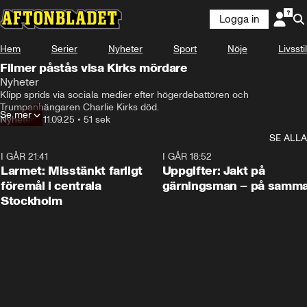
Logga in
Hem
Serier
Nyheter
Sport
Nöje
Livsstil
Filmer påstås visa Kirks mördare
Nyheter
Klipp sprids via sociala medier efter högerdebattören och 
Trumpanhängaren Charlie Kirks död.
Se mer
Nyheter
•
11.09.25
•
51 sek
SE ALLA
I GÅR 21:41
0:35
I GÅR 18:52
Larmet: Misstänkt farligt
Uppgifter: Jakt på
föremål i centrala
gärningsman – på samma
Stockholm