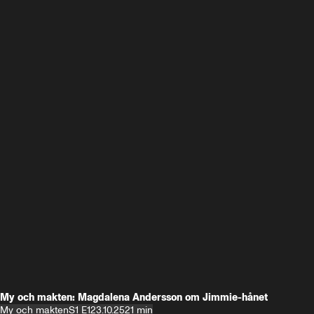
My och makten: Magdalena Andersson om Jimmie-hånet
My och makten
S1 E1
23.10.25
21 min