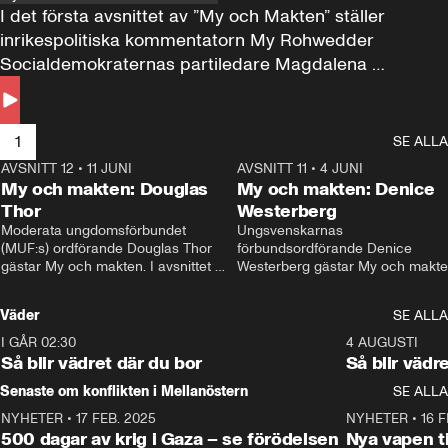
I det första avsnittet av ”My och Makten” ställer 
inrikespolitiska kommentatorn My Rohwedder 
Socialdemokraternas partiledare Magdalena 
Andersson till svars.
1
SE ALLA
AVSNITT 12
•
11 JUNI
26:27
AVSNITT 11
•
4 JUNI
2
My och makten: Douglas
My och makten: Denice
Thor
Westerberg
Moderata ungdomsförbundet 
Ungsvenskarnas 
(MUF:s) ordförande Douglas Thor 
förbundsordförande Denice 
gästar My och makten. I avsnittet 
Westerberg gästar My och makten.
diskuteras tonårsutvisningarna och 
avsnittet diskuteras migrationsfrå
hur Moderaterna ska locka väljare till 
och hur SD ska locka kvinnliga 
Väder
SE ALLA
valet i höst. 
väljare. 
I GÅR 02:30
1:06
4 AUGUSTI
Så blir vädret där du bor
Så blir vädr
Senaste om konflikten i Mellanöstern
SE ALLA
NYHETER
•
17 FEB. 2025
0:45
NYHETER
•
16 F
500 dagar av krig i Gaza – se förödelsen
Nya vapen ti