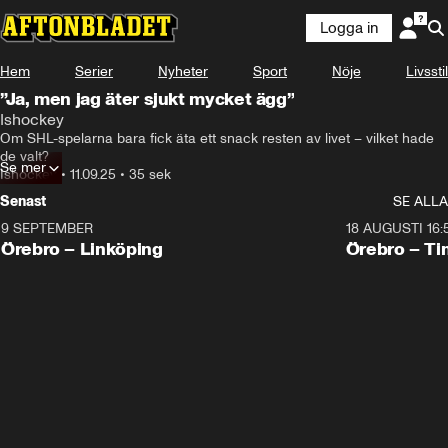
Logga in
Hem
Serier
Nyheter
Sport
Nöje
Livsstil
”Ja, men jag äter sjukt mycket ägg”
Ishockey
Om SHL-spelarna bara fick äta ett snack resten av livet – vilket hade 
de valt?
Se mer
Ishockey
•
11.09.25
•
35 sek
Senast
SE ALLA
9 SEPTEMBER
18 AUGUSTI 16:
Plus
Plus
Örebro – Linköping
Örebro – Ti