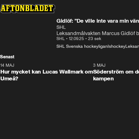
Gidlöf: ”De ville inte vara min vän
SHL
Leksandmålvakten Marcus Gidlöf bl
SHL
•
12.09.25
•
23 sek
SHL Svenska hockeyligan
Ishockey
Leksan
Senast
14 MAJ
1:18
3 MAJ
Plus
Hur mycket kan Lucas Wallmark om
Söderström om d
Umeå?
kampen