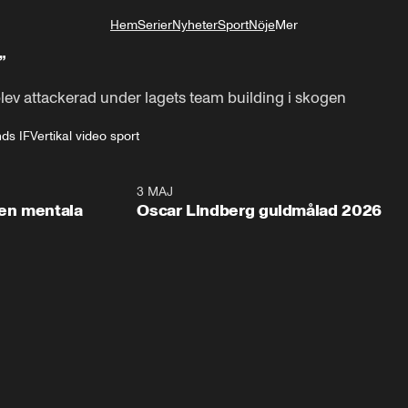
Hem
Serier
Nyheter
Sport
Nöje
Mer
Livsstil
”
ev attackerad under lagets team building i skogen
ds IF
Vertikal video sport
2:26
3 MAJ
1:0
en mentala
Oscar Lindberg guldmålad 2026