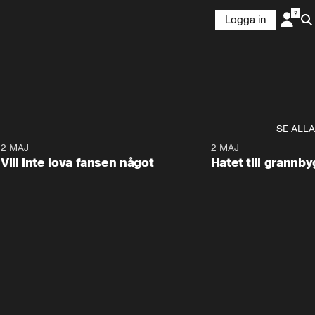
Logga in
SE ALLA
9
2 MAJ
0:33
2 MAJ
Vill inte lova fansen något
Hatet till grannb