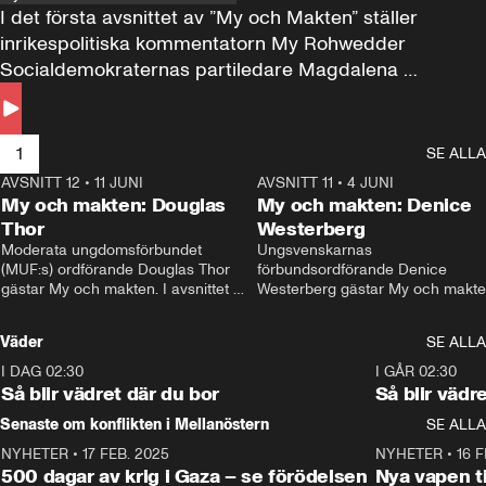
I det första avsnittet av ”My och Makten” ställer 
inrikespolitiska kommentatorn My Rohwedder 
Socialdemokraternas partiledare Magdalena 
Andersson till svars.
1
SE ALLA
AVSNITT 12
•
11 JUNI
26:27
AVSNITT 11
•
4 JUNI
2
My och makten: Douglas
My och makten: Denice
Thor
Westerberg
Moderata ungdomsförbundet 
Ungsvenskarnas 
(MUF:s) ordförande Douglas Thor 
förbundsordförande Denice 
gästar My och makten. I avsnittet 
Westerberg gästar My och makten.
diskuteras tonårsutvisningarna och 
avsnittet diskuteras migrationsfrå
hur Moderaterna ska locka väljare till 
och hur SD ska locka kvinnliga 
Väder
SE ALLA
valet i höst. 
väljare. 
I DAG 02:30
1:06
I GÅR 02:30
Så blir vädret där du bor
Så blir vädr
Senaste om konflikten i Mellanöstern
SE ALLA
NYHETER
•
17 FEB. 2025
0:45
NYHETER
•
16 F
500 dagar av krig i Gaza – se förödelsen
Nya vapen ti