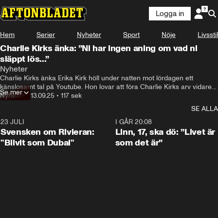
Logga in
Hem
Serier
Nyheter
Sport
Nöje
Livsstil
Charlie Kirks änka: ”Ni har ingen aning om vad ni
släppt lös...”
Nyheter
Charlie Kirks änka Erika Kirk höll under natten mot lördagen ett 
känslosamt tal på Youtube. Hon lovar att föra Charlie Kirks arv vidare 
Se mer
och riktar sig direkt till Donald Trump. Se videon.
Nyheter
•
13.09.25
•
117 sek
SE ALLA
23 JULI
1:42
I GÅR 20:08
Svensken om Rivieran:
Linn, 17, ska dö: ”Livet är
"Blivit som Dubai"
som det är”