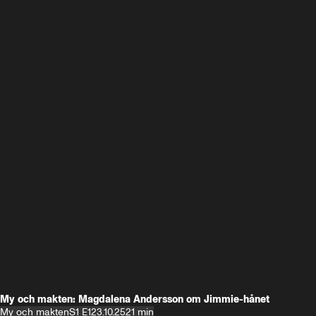
My och makten: Magdalena Andersson om Jimmie-hånet
My och makten
S1 E1
23.10.25
21 min