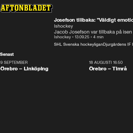
Josefson tillbaka: ”Väldigt emotio
Ishockey
Jacob Josefson var tillbaka på isen
Ishockey
•
13.09.25
•
4 min
SHL Svenska hockeyligan
Djurgårdens IF
Senast
9 SEPTEMBER
18 AUGUSTI 16:50
Plus
Plus
Örebro – Linköping
Örebro – Timrå