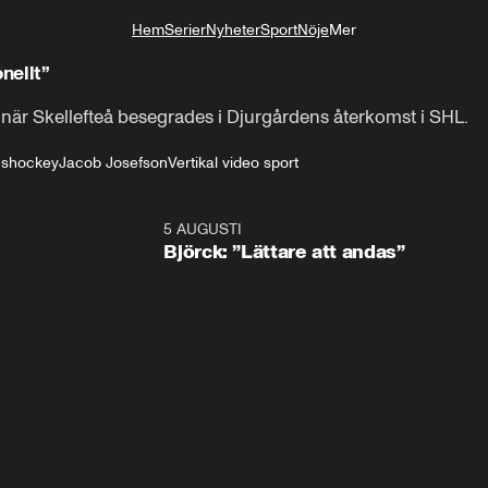
Hem
Serier
Nyheter
Sport
Nöje
Mer
Livsstil
nellt”
 när Skellefteå besegrades i Djurgårdens återkomst i SHL.
 Ishockey
Jacob Josefson
Vertikal video sport
5 AUGUSTI
2:0
Björck: ”Lättare att andas”