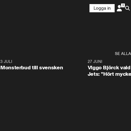
Logga in
SE ALLA
8
3 JULI
0:30
27 JUNI
Monsterbud till svensken
Viggo Björck val
Jets: ”Hört mycke