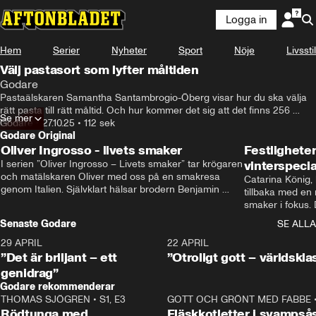
Logga in
Hem
Serier
Nyheter
Sport
Nöje
Livsstil
Välj pastasort som lyfter måltiden
Godare
Pastaälskaren Samantha Santambrogio-Öberg visar hur du ska välja 
rätt pasta till rätt måltid. Och hur kommer det sig att det finns 256 
Se mer
pastasorter.
Godare
•
27.10.25
•
112 sek
Godare Original
Oliver Ingrosso - livets smaker
Festlighete
I serien ”Oliver Ingrosso – Livets smaker” tar krögaren 
vinterspecia
och matälskaren Oliver med oss på en smakresa 
Catarina König, 
genom Italien. Självklart hälsar brodern Benjamin 
tillbaka med en
Ingrosso på i Rom.
smaker i fokus. D
julfavoriter och 
Senaste Godare
SE ALLA
succé.
29 APRIL
0:50
22 APRIL
”Det är briljant – ett
”Otroligt gott – världskla
genidrag”
Godare rekommenderar
THOMAS SJÖGREN
•
S1, E3
13:56
GOTT OCH GRÖNT MED FABBE
Rödtunga med
Fläskkotletter i svampså