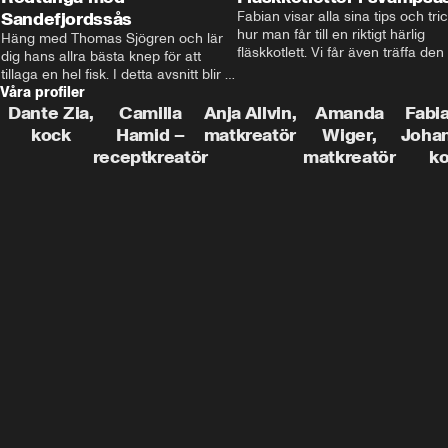
Sandefjordssås
Fabian visar alla sina tips och tric
hur man får till en riktigt härlig 
Häng med Thomas Sjögren och lär 
fläskkotlett. Vi får även träffa den 
dig hans allra bästa knep för att 
före detta schlagerkungen Fredrik
tillaga en hel fisk. I detta avsnitt blir 
som lämnat stan och sadlat om till
Våra profiler
de helstekt rödtunga med 
grisbonde på Gotland.
sandefjordssås och en magisk sallad 
Dante Zia,
Camilla
Anja Allvin,
Amanda
Fabia
på pepparrot och äpple.
kock
Hamid –
matkreatör
Wiger,
Joha
receptkreatör
matkreatör
k