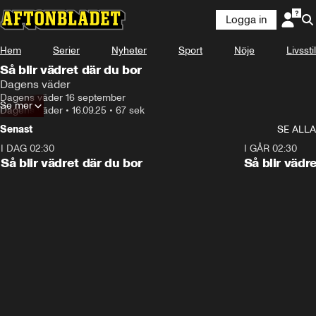
Logga in
Hem
Serier
Nyheter
Sport
Nöje
Livsstil
Så blir vädret där du bor
Dagens väder
Dagens väder 16 september
Se mer
Dagens väder
•
16.09.25
•
67 sek
Senast
SE ALLA
I DAG 02:30
1:06
I GÅR 02:30
Så blir vädret där du bor
Så blir vädr