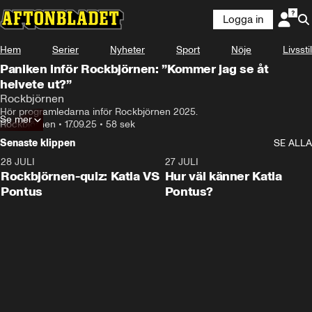
Logga in
Hem
Serier
Nyheter
Sport
Nöje
Livsstil
Paniken inför Rockbjörnen: ”Kommer jag se åt
helvete ut?”
Rockbjörnen
Hör programledarna inför Rockbjörnen 2025.
Se mer
Rockbjörnen
•
17.09.25
•
58 sek
Senaste klippen
SE ALLA
28 JULI
0:15
27 JULI
Rockbjörnen-quiz: Katia VS
Hur väl känner Katia
Pontus
Pontus?