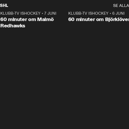
SHL
SE ALLA
KLUBB-TV ISHOCKEY
•
7 JUNI
1:02:53
KLUBB-TV ISHOCKEY
•
6 JUNI
1:0
Plus
60 minuter om Malmö
60 minuter om Björklöve
Redhawks