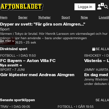
Logga in
Hem
Serier
Nyheter
Sport
Nöje
Livsstil
Dryper av svett: ”Får göra som Almgren...”
Sport
Värmen i Tokyo är brutal. Hör Henrik Larsson om värmeslaget och hur 
många tröjor han använde – bara under uppvärmningen
Se mer
Sport
•
17.09.25
•
25 sek
Direktsänd sport
SE ALLA
FOTBOLL
•
I DAG 11:50
ISHOCKEY
•
I 
Plus
Plus
FC Bayern – Aston Villa FC
Västerås – 
Nya avsnitt →
SPORT
•
7 JUNI
16:36
JIMMY HJÄRTA
Gör löptester med Andreas Almgren
En dag med 
Jimmy Wixtröm 
under debuten i
Senaste sportklippen
SE ALLA
TRAV
•
I DAG 09:05
1:06
FOTBOLL
•
I GÅR 19:55