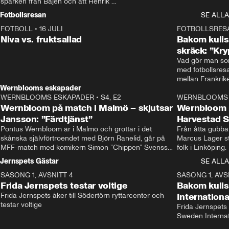
sparken från Bajen och att Henrik 
Rydström tar över
Fotbollsresan
SE ALLA
FOTBOLL
•
16 JULI
0:44
FOTBOLLSRES
Niva vs. fruktsallad
Bakom kulis
skräck: ”Kry
Vad gör man som
med fotbollsres
Wernblooms eskapader
WERNBLOOMS ESKAPADER
•
S4, E2
38:23
WERNBLOOMS 
Wernbloom på match i Malmö – skjutsar
Wernbloom 
Jansson: ”Färdtjänst”
Harvestad 
Pontus Wernbloom är i Malmö och grottar i det 
Från åtta gubbar 
skånska självförtroendet med Björn Ranelid, går på 
Marcus Lager sta
MFF-match med komikern Simon ”Chippen” Svensson 
folk i Linköping
och hjälper skadade stjärnbacken Pontus Jansson 
och Wernbloom kl
Jernspets Gästar
SE ALLA
hem. 
SÄSONG 1, AVSNITT 4
13:37
SÄSONG 1, AVS
Frida Jernspets testar voltige
Bakom kuli
Frida Jernspets åker till Södertörn ryttarcenter och 
Internation
testar voltige
Frida Jernspets 
Sweden Interna