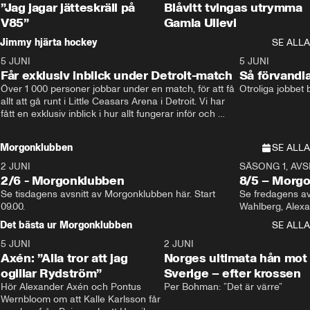
”Jag jagar jätteskräll på
Blåvitt tvingas utrymma
V85”
Gamla Ullevi
Jimmy hjärta hockey
SE ALLA
5 JUNI
11:14
5 JUNI
Får exklusiv inblick under Detroit-match
Så förvandl
Över 1 000 personer jobbar under en match, för att få 
Otroliga jobbet
allt att gå runt i Little Ceasars Arena i Detroit. Vi har 
fått en exklusiv inblick i hur allt fungerar inför och 
under match i världens bästa hockeyliga
Morgonklubben
SE ALLA
2 JUNI
SÄSONG 1, AVSN
2/6 - Morgonklubben
8/5 – Morg
Se tisdagens avsnitt av Morgonklubben här. Start 
Se fredagens av
09.00. 
Det bästa ur Morgonklubben
SE ALLA
5 JUNI
0:44
2 JUNI
Axén: ”Alla tror att jag
Norges ultimata hån mot
ogillar Rydström”
Sverige – efter krossen
Hör Alexander Axén och Pontus 
Per Bohman: ”Det är värre”
Wernbloom om att Kalle Karlsson får 