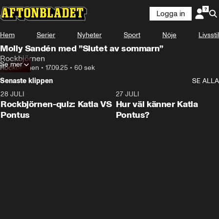
Logga in
Hem
Serier
Nyheter
Sport
Nöje
Livsstil
Molly Sandén med ”Slutet av sommarn”
Rockbjörnen
Se mer
Rockbjörnen
•
17.09.25
•
60 sek
Senaste klippen
SE ALLA
28 JULI
0:15
27 JULI
Rockbjörnen-quiz: Katia VS
Hur väl känner Katia
Pontus
Pontus?