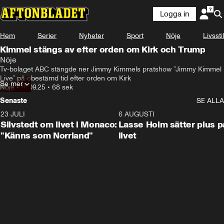
Logga in
Hem
Serier
Nyheter
Sport
Nöje
Livsstil
Kimmel stängs av efter orden om Kirk och Trump
Nöje
Tv-bolaget ABC stängde ner Jimmy Kimmels pratshow ”Jimmy Kimmel 
Live” på obestämd tid efter orden om Kirk
Se mer
Nöje
•
18.09.25
•
68 sek
Senaste
SE ALLA
23 JULI
2:11
6 AUGUSTI
Silvstedt om livet i Monaco:
Lasse Holm sätter plus p
"Känns som Norrland"
livet