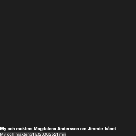
My och makten: Magdalena Andersson om Jimmie-hånet
My och makten
S1 E1
23.10.25
21 min