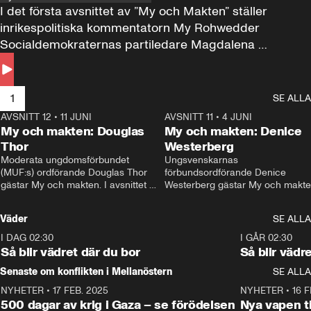
I det första avsnittet av ”My och Makten” ställer 
inrikespolitiska kommentatorn My Rohwedder 
Socialdemokraternas partiledare Magdalena 
Andersson till svars.
1
SE ALLA
AVSNITT 12
•
11 JUNI
26:27
AVSNITT 11
•
4 JUNI
2
My och makten: Douglas
My och makten: Denice
Thor
Westerberg
Moderata ungdomsförbundet 
Ungsvenskarnas 
(MUF:s) ordförande Douglas Thor 
förbundsordförande Denice 
gästar My och makten. I avsnittet 
Westerberg gästar My och makten.
diskuteras tonårsutvisningarna och 
avsnittet diskuteras migrationsfrå
hur Moderaterna ska locka väljare till 
och hur SD ska locka kvinnliga 
Väder
SE ALLA
valet i höst. 
väljare. 
I DAG 02:30
1:06
I GÅR 02:30
Så blir vädret där du bor
Så blir vädr
Senaste om konflikten i Mellanöstern
SE ALLA
NYHETER
•
17 FEB. 2025
0:45
NYHETER
•
16 F
500 dagar av krig i Gaza – se förödelsen
Nya vapen ti