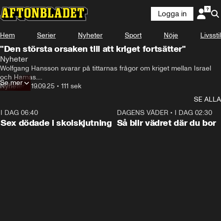
Logga in
Hem
Serier
Nyheter
Sport
Nöje
Livsstil
"Den största orsaken till att kriget fortsätter"
Nyheter
Wolfgang Hansson svarar på tittarnas frågor om kriget mellan Israel 
och Hamas.

Se mer
Nyheter
•
19.09.25
•
111 sek
Programledare: Jessica Johansson.
SE ALLA
I DAG 06:40
0:47
DAGENS VÄDER
•
I DAG 02:30
Sex dödade i skolskjutning
Så blir vädret där du bor