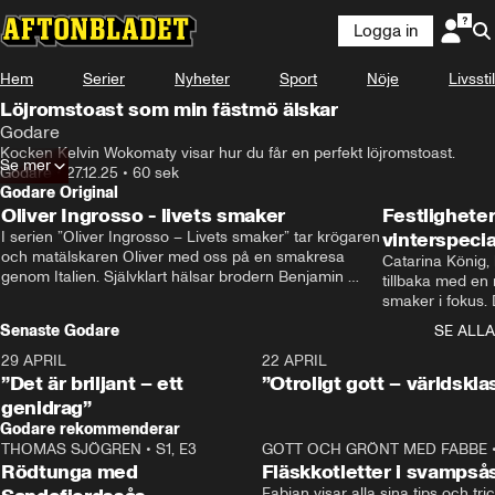
Logga in
Hem
Serier
Nyheter
Sport
Nöje
Livsstil
Löjromstoast som min fästmö älskar
Godare
Kocken Kelvin Wokomaty visar hur du får en perfekt löjromstoast.
Se mer
Godare
•
27.12.25
•
60 sek
Godare Original
Oliver Ingrosso - livets smaker
Festlighete
I serien ”Oliver Ingrosso – Livets smaker” tar krögaren 
vinterspecia
och matälskaren Oliver med oss på en smakresa 
Catarina König, 
genom Italien. Självklart hälsar brodern Benjamin 
tillbaka med en
Ingrosso på i Rom.
smaker i fokus. D
julfavoriter och 
Senaste Godare
SE ALLA
succé.
29 APRIL
0:50
22 APRIL
”Det är briljant – ett
”Otroligt gott – världskla
genidrag”
Godare rekommenderar
THOMAS SJÖGREN
•
S1, E3
13:56
GOTT OCH GRÖNT MED FABBE
Rödtunga med
Fläskkotletter i svampså
Fabian visar alla sina tips och tric