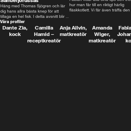
Sandefjordssås
hur man får till en riktigt härlig 
Häng med Thomas Sjögren och lär 
fläskkotlett. Vi får även träffa den 
dig hans allra bästa knep för att 
före detta schlagerkungen Fredrik
tillaga en hel fisk. I detta avsnitt blir 
som lämnat stan och sadlat om till
Våra profiler
de helstekt rödtunga med 
grisbonde på Gotland.
sandefjordssås och en magisk sallad 
Dante Zia,
Camilla
Anja Allvin,
Amanda
Fabia
på pepparrot och äpple.
kock
Hamid –
matkreatör
Wiger,
Joha
receptkreatör
matkreatör
k