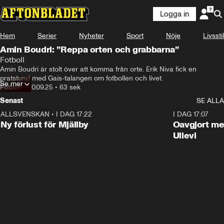
Logga in
Hem
Serier
Nyheter
Sport
Nöje
Livsstil
Amin Boudri: ”Reppa orten och grabbarna”
Fotboll
Amin Boudri är stolt över att komma från orte. Erik Niva fick en 
pratstund med Gais-talangen om fotbollen och livet.
Se mer
Fotboll
•
20.09.25
•
63 sek
Senast
SE ALLA
ALLSVENSKAN
•
I DAG 17:22
0:37
I DAG 17:07
Ny förlust för Mjällby
Oavgjort me
Ullevi