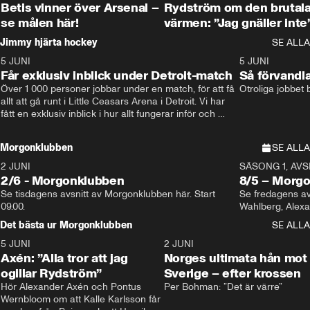
Betis vinner över Arsenal –
Rydström om den brutal
se målen här!
värmen: ”Jag gnäller inte
Jimmy hjärta hockey
SE ALLA
5 JUNI
11:14
5 JUNI
Får exklusiv inblick under Detroit-match
Så förvandl
Över 1 000 personer jobbar under en match, för att få 
Otroliga jobbet
allt att gå runt i Little Ceasars Arena i Detroit. Vi har 
fått en exklusiv inblick i hur allt fungerar inför och 
under match i världens bästa hockeyliga
Morgonklubben
SE ALLA
2 JUNI
SÄSONG 1, AVSN
2/6 - Morgonklubben
8/5 – Morg
Se tisdagens avsnitt av Morgonklubben här. Start 
Se fredagens av
09.00. 
Det bästa ur Morgonklubben
SE ALLA
5 JUNI
0:44
2 JUNI
Axén: ”Alla tror att jag
Norges ultimata hån mot
ogillar Rydström”
Sverige – efter krossen
Hör Alexander Axén och Pontus 
Per Bohman: ”Det är värre”
Wernbloom om att Kalle Karlsson får 