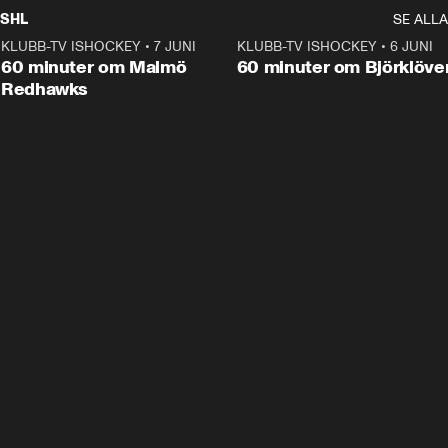
SHL
SE ALLA
KLUBB-TV ISHOCKEY
•
7 JUNI
1:02:53
KLUBB-TV ISHOCKEY
•
6 JUNI
1:0
Plus
60 minuter om Malmö
60 minuter om Björklöve
Redhawks