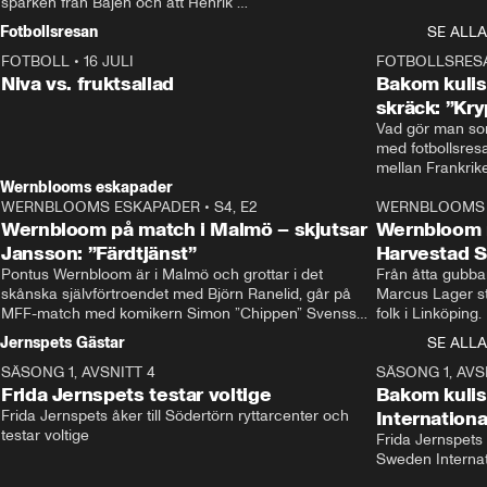
sparken från Bajen och att Henrik 
Rydström tar över
Fotbollsresan
SE ALLA
FOTBOLL
•
16 JULI
0:44
FOTBOLLSRES
Niva vs. fruktsallad
Bakom kulis
skräck: ”Kry
Vad gör man som
med fotbollsres
Wernblooms eskapader
WERNBLOOMS ESKAPADER
•
S4, E2
38:23
WERNBLOOMS 
Wernbloom på match i Malmö – skjutsar
Wernbloom 
Jansson: ”Färdtjänst”
Harvestad 
Pontus Wernbloom är i Malmö och grottar i det 
Från åtta gubbar 
skånska självförtroendet med Björn Ranelid, går på 
Marcus Lager sta
MFF-match med komikern Simon ”Chippen” Svensson 
folk i Linköping
och hjälper skadade stjärnbacken Pontus Jansson 
och Wernbloom kl
Jernspets Gästar
SE ALLA
hem. 
SÄSONG 1, AVSNITT 4
13:37
SÄSONG 1, AVS
Frida Jernspets testar voltige
Bakom kuli
Frida Jernspets åker till Södertörn ryttarcenter och 
Internation
testar voltige
Frida Jernspets 
Sweden Interna