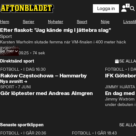
Logga in
Hem
Serier
Nyheter
Sport
Nöje
Livsstil
Efter fiaskot: ”Jag kände mig i jättebra slag”
Sport
Karsten Warholm slutade femma när VM-finalen i 400 meter häck 
avgjordes.
Se mer
Sport
•
19.09.25
•
74 sek
Direktsänd sport
SE ALLA
FOTBOLL
•
I DAG 16:30
FOTBOLL
•
I D
Plus
Plus
Raków Częstochowa – Hammarby
IFK Götebor
Nya avsnitt →
SPORT
•
7 JUNI
16:36
JIMMY HJÄRTA
Gör löptester med Andreas Almgren
En dag med 
Jimmy Wixtröm 
under debuten i
Senaste sportklippen
SE ALLA
FOTBOLL
•
I GÅR 20:36
1:30
FOTBOLL
•
I GÅR 18:43