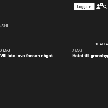
Logga in
s SHL.
SE ALLA
9
2 MAJ
0:33
2 MAJ
Vill inte lova fansen något
Hatet till grannb