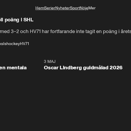
Hem
Serier
Nyheter
Sport
Nöje
Mer
Livsstil
oll poäng i SHL
 3–2 och HV71 har fortfarande inte tagit en poäng i året
ks
Ishockey
HV71
2:26
3 MAJ
1:0
en mentala
Oscar Lindberg guldmålad 2026