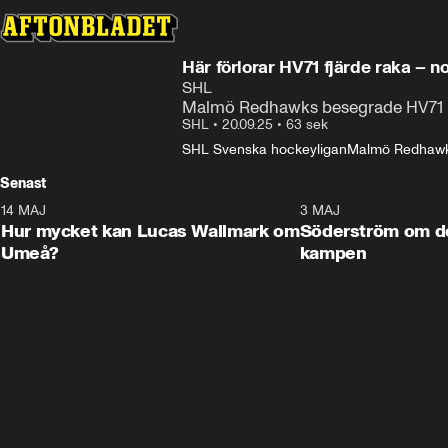
Här förlorar HV71 fjärde raka – n
SHL
Malmö Redhawks besegrade HV71 med
SHL
•
20.09.25
•
63 sek
SHL Svenska hockeyligan
Malmö Redhaw
Senast
14 MAJ
1:18
3 MAJ
Plus
Hur mycket kan Lucas Wallmark om
Söderström om d
Umeå?
kampen