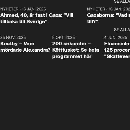
SE ALLA
integrationsminister Simona 
till svars.
Rohwedder stäl
Mohamsson till svars.
Centerpartiets
2
NYHETER
•
16 JAN. 2025
1:01
NYHETER
•
16 JAN. 20
Thand Ring till
Ahmed, 40, är fast i Gaza: ”Vill
Gazaborna: ”Vad s
tillbaka till Sverige”
till?”
SE ALLA
3
25 NOV. 2025
31:05
8 OKT. 2025
4:29
4 JUNI 2025
Knutby – Vem
200 sekunder –
Finansmin
mördade Alexandra?
Köttfusket: Se hela
125 procent
programmet här
"Skattever
viktig uppg