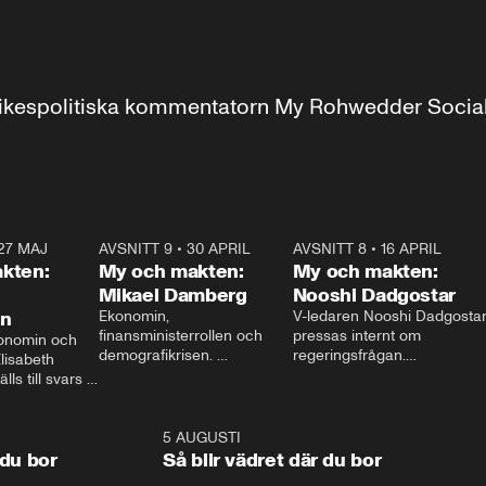
r inrikespolitiska kommentatorn My Rohwedder Soci
27 MAJ
3:51
AVSNITT 9
•
30 APRIL
24:00
AVSNITT 8
•
16 APRIL
25:1
kten:
My och makten:
My och makten:
Mikael Damberg
Nooshi Dadgostar
on
Ekonomin, 
V-ledaren Nooshi Dadgostar
finansministerrollen och 
pressas internt om 
onomin och 
demografikrisen. 
regeringsfrågan.

lisabeth 
Oppositionen ställs till svars 
I Aftonbladets 
ls till svars 
när Socialdemokraternas 
partiledarutfrågning ”My 
stern gästar 
Mikael Damberg gästar My 
och Makten” sätter hon ner 
My och Makten. 
och Makten. 
foten mot kritikerna:

1:06
5 AUGUSTI
1:0
– Vi ställer upp i val. Ska vi 
 du bor
Så blir vädret där du bor
vara med så sitter vi förstås 