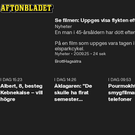
Se filmen: Uppges visa flykten ef
Nyheter
En man i 45-årsåldern har dött efter
På en film som uppges vara tagen
elsparkcykel.
Nyheter
•
20.09.25
•
24 sek
Brott
Hagsätra
I DAG 15:23
0:54
I DAG 14:26
1:54
I DAG 09:53
Albert, 8, besteg
Åklagaren: ”De
Pourmokht
Kebnekaise – vill
skulle ha firat
smygfilma
högre
semester
telefoner
tillsammans”