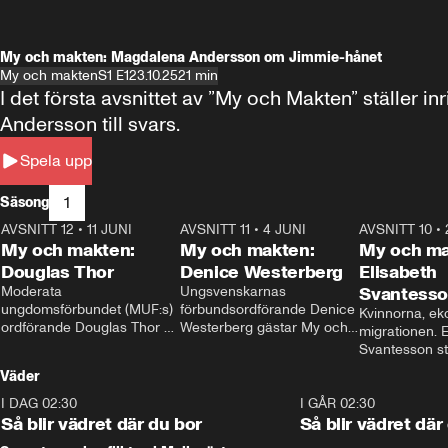
My och makten: Magdalena Andersson om Jimmie-hånet
My och makten
S1 E1
23.10.25
21 min
I det första avsnittet av ”My och Makten” ställe
Andersson till svars.
Spela upp
1
Säsong
AVSNITT 12
•
11 JUNI
26:27
AVSNITT 11
•
4 JUNI
23:40
AVSNITT 10
•
My och makten:
My och makten:
My och ma
Douglas Thor
Denice Westerberg
Elisabeth
Moderata 
Ungsvenskarnas 
Svantess
ungdomsförbundet (MUF:s) 
förbundsordförande Denice 
Kvinnorna, ek
ordförande Douglas Thor 
Westerberg gästar My och 
migrationen. E
gästar My och makten. I 
makten. I avsnittet 
Svantesson stäl
avsnittet diskuteras 
diskuteras migrationsfrågan 
när finansmini
Väder
tonårsutvisningarna och hur 
och hur SD ska locka 
Moderaterna ska locka 
kvinnliga väljare. 
I DAG 02:30
1:06
I GÅR 02:30
väljare till valet i höst. 
Så blir vädret där du bor
Så blir vädret där