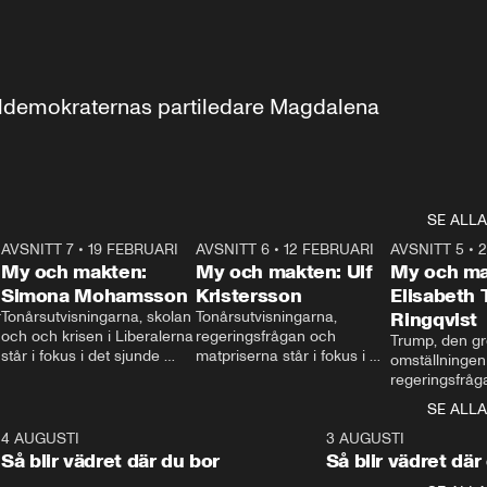
aldemokraternas partiledare Magdalena 
SE ALLA
7
AVSNITT 7
•
19 FEBRUARI
24:30
AVSNITT 6
•
12 FEBRUARI
27:30
AVSNITT 5
•
My och makten:
My och makten: Ulf
My och ma
Simona Mohamsson
Kristersson
Elisabeth
 
Tonårsutvisningarna, skolan 
Tonårsutvisningarna, 
Ringqvist
och och krisen i Liberalerna 
regeringsfrågan och 
Trump, den gr
står i fokus i det sjunde 
matpriserna står i fokus i 
omställningen
avsnittet av ”My och 
det sjätte avsnittet av ”My 
regeringsfråga
makten”. Se när 
och makten”. Se när 
centrum i det 
SE ALLA
Aftonbladets inrikespolitiska 
Aftonbladets inrikespolitiska 
avsnittet av ”
kommentator My 
kommentator My 
6
4 AUGUSTI
1:06
3 AUGUSTI
Makten”. Se nä
Rohwedder ställer 
Rohwedder ställer 
Så blir vädret där du bor
Så blir vädret där
Aftonbladets in
utbildnings- och 
statsminister Ulf Kristersson 
kommentator 