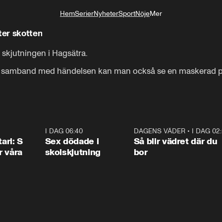
Hem
Serier
Nyheter
Sport
Nöje
Mer
Livsstil
ter skotten
 skjutningen i Hagsätra.

 i samband med händelsen kan man också se en maskerad pe
1:36
I DAG 06:40
0:47
DAGENS VÄDER
•
I DAG 02
1:0
ari: S
Sex dödade i
Så blir vädret där du
r våra
skolskjutning
bor