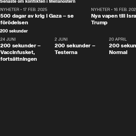
Senaste om konflikten i Mellanöstern
NYHETER
•
17 FEB. 2025
0:45
NYHETER
•
16 FEB. 20
500 dagar av krig i Gaza – se
Nya vapen till Isr
förödelsen
Trump
200 sekunder
24 JUNI
5:00
2 JUNI
4:23
20 APRIL
200 sekunder –
200 sekunder –
200 sekun
Vaccinfusket,
Testerna
Normal
fortsättningen