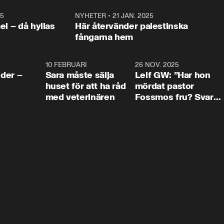
25
1:22
NYHETER
•
21 JAN. 2025
0:5
ael – då hyllas
Här återvänder palestinska
fångarna hem
4:24
10 FEBRUARI
4:13
26 NOV. 2025
8:1
der –
Sara måste sälja
Leif GW: ”Har hon
huset för att ha råd
mördat pastor
med veterinären
Fossmos fru? Svar
nej.”