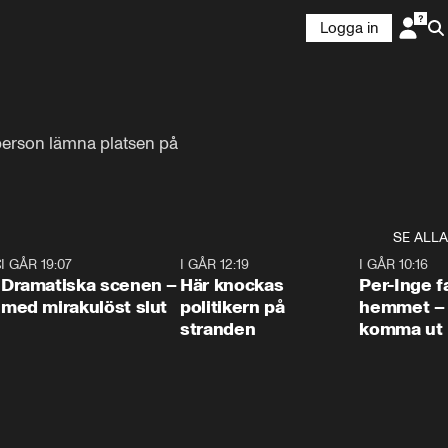
Logga in
rson lämna platsen på 
SE ALLA
:30
6
I GÅR 19:07
0:42
I GÅR 12:19
0:45
I GÅR 10:16
Dramatiska scenen –
Här knockas
Per-Inge fa
med mirakulöst slut
politikern på
hemmet – 
stranden
komma ut