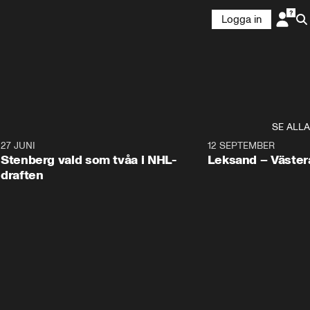
Logga in
SE ALLA
9
27 JUNI
0:49
12 SEPTEMBER
Plus
Stenberg vald som tvåa i NHL-
Leksand – Väster
draften