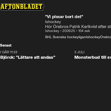
”Vi pissar bort det”
Ishockey
Hör Örebros Patrik Karlkvist efter s
Ishockey
•
20.09.25
•
104 sek
SHL Svenska hockeyligan
Ishockey
Örebr
Senast
I GÅR 11:33
2:08
3 JULI
Björck: ”Lättare att andas”
Monsterbud till 