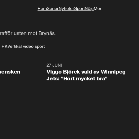
Hem
Serier
Nyheter
Sport
Nöje
Mer
Livsstil
trafförlusten mot Brynäs.
o HK
Vertikal video sport
0:30
27 JUNI
0:4
svensken
Viggo Björck vald av Winnipeg
Jets: ”Hört mycket bra”