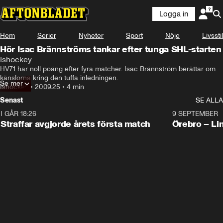
Logga in
Hem
Serier
Nyheter
Sport
Nöje
Livsstil
Hör Isac Brännströms tankar efter tunga SHL-starten
Ishockey
HV71 har noll poäng efter fyra matcher. Isac Brännström berättar om 
känslorna kring den tuffa inledningen.
Se mer
Ishockey
•
20.09.25
•
4 min
Senast
SE ALLA
I GÅR 18:26
2:19
9 SEPTEMBER
Plus
Straffar avgjorde årets första match
Örebro – Li